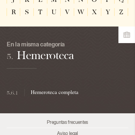
R
S
T
U
V
W
X
Y
Z
En la misma categoría
Hemeroteca
5.
Hemeroteca completa
5.6.1
Preguntas frecuentes
Aviso legal