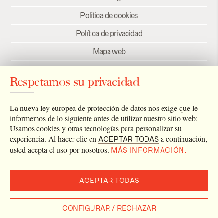
Política de cookies
Política de privacidad
Mapa web
Créditos
Respetamos su privacidad
Enlaces
Newsletter
La nueva ley europea de protección de datos nos exige que le
informemos de lo siguiente antes de utilizar nuestro sitio web:
Usamos cookies y otras tecnologías para personalizar su
experiencia. Al hacer clic en
a continuación,
ACEPTAR TODAS
usted acepta el uso por nosotros.
MÁS INFORMACIÓN.
ACEPTAR TODAS
2026 © Archivo Catedral de Valencia
Todos los derechos reservados.
CONFIGURAR / RECHAZAR
Diseñado por
Estudio Eurisco