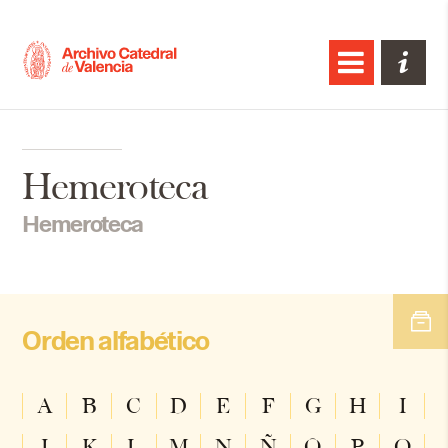
Hemeroteca
Hemeroteca
Orden alfabético
A
B
C
D
E
F
G
H
I
J
K
L
M
N
Ñ
O
P
Q