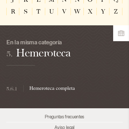
R
S
T
U
V
W
X
Y
Z
En la misma categoría
Hemeroteca
5.
Hemeroteca completa
5.6.1
Preguntas frecuentes
Aviso legal