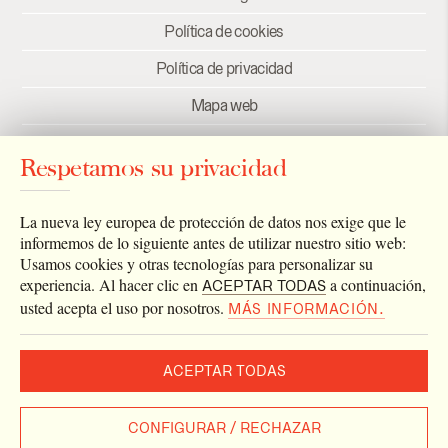
Política de cookies
Política de privacidad
Mapa web
Créditos
Respetamos su privacidad
Enlaces
Newsletter
La nueva ley europea de protección de datos nos exige que le
informemos de lo siguiente antes de utilizar nuestro sitio web:
Usamos cookies y otras tecnologías para personalizar su
experiencia. Al hacer clic en
a continuación,
ACEPTAR TODAS
usted acepta el uso por nosotros.
MÁS INFORMACIÓN.
ACEPTAR TODAS
2026 © Archivo Catedral de Valencia
Todos los derechos reservados.
CONFIGURAR / RECHAZAR
Diseñado por
Estudio Eurisco