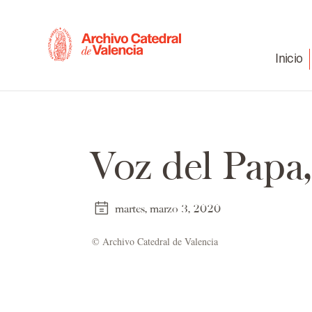
Inicio
Voz del Papa,
martes, marzo 3, 2020
© Ar­chi­vo Ca­te­dral de Va­len­cia