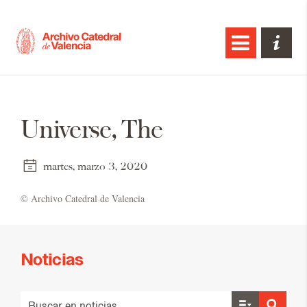
Universe, The
martes, marzo 3, 2020
© Ar­chi­vo Ca­te­dral de Va­len­cia
Noticias