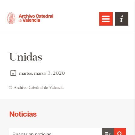
Unidas
martes, marzo 3, 2020
© Ar­chi­vo Ca­te­dral de Va­len­cia
Noticias