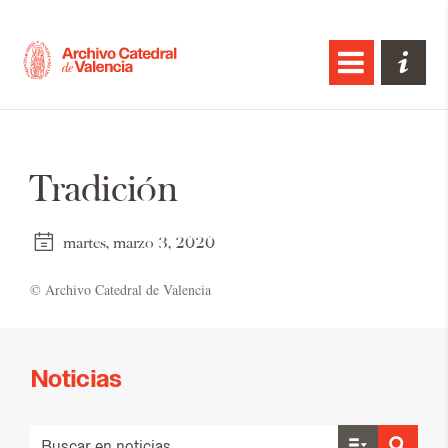
Tradición
martes, marzo 3, 2020
© Ar­chi­vo Ca­te­dral de Va­len­cia
Noticias