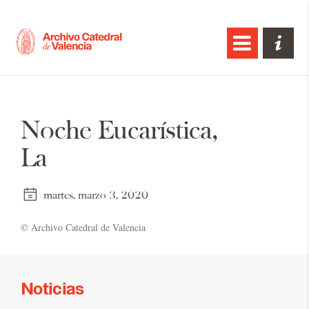
Noche Eucarística,
La
martes, marzo 3, 2020
© Ar­chi­vo Ca­te­dral de Va­len­cia
Noticias