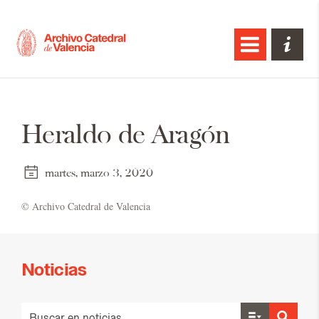
Heraldo de Aragón
martes, marzo 3, 2020
© Ar­chi­vo Ca­te­dral de Va­len­cia
Noticias