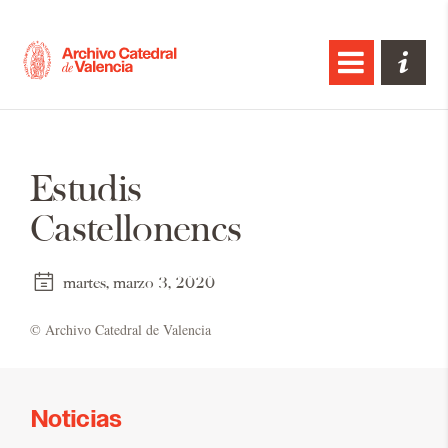
Estudis
Castellonencs
martes, marzo 3, 2020
© Ar­chi­vo Ca­te­dral de Va­len­cia
Noticias