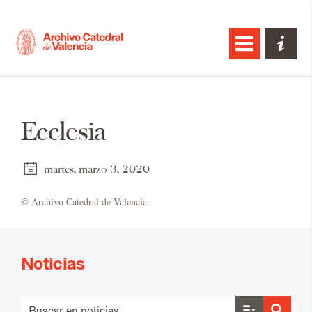
Ecclesia
martes, marzo 3, 2020
© Ar­chi­vo Ca­te­dral de Va­len­cia
Noticias