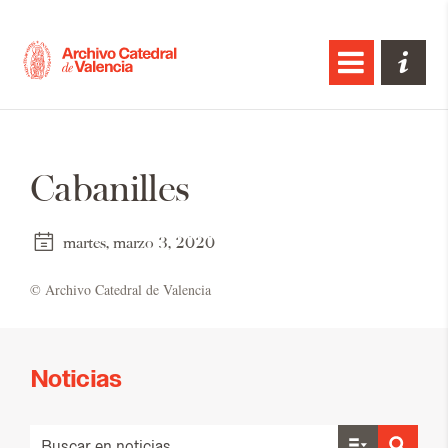
Cabanilles
martes, marzo 3, 2020
© Ar­chi­vo Ca­te­dral de Va­len­cia
Noticias