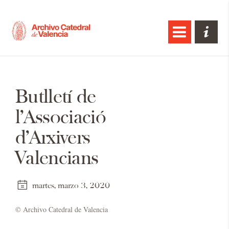
Butlletí de
l’Associació
d’Arxivers
Valencians
martes, marzo 3, 2020
© Ar­chi­vo Ca­te­dral de Va­len­cia