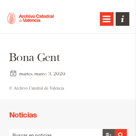
Bona Gent
martes, marzo 3, 2020
© Ar­chi­vo Ca­te­dral de Va­len­cia
Noticias