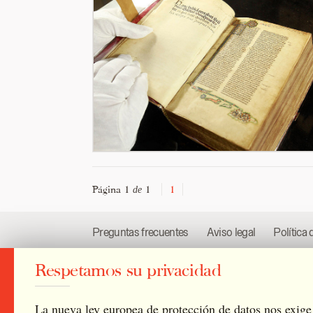
Página 1
1
1
de
Preguntas frecuentes
Aviso legal
Política 
Respetamos su privacidad
2026 © Archivo Catedral de Valencia
/
Todos l
La nueva ley europea de protección de datos nos exige 