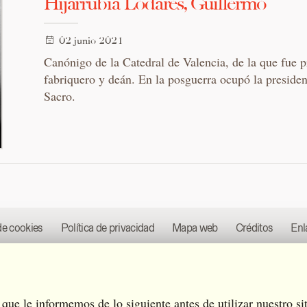
Hijarrubia Lodares, Guillermo
02 junio 2021
Canónigo de la Catedral de Valencia, de la que fue p
fabriquero y deán. En la posguerra ocupó la presiden
Sacro.
de cookies
Política de privacidad
Mapa web
Créditos
Enl
os derechos reservados.
Diseñado por
Estudio Eurisco
que le informemos de lo siguiente antes de utilizar nuestro si