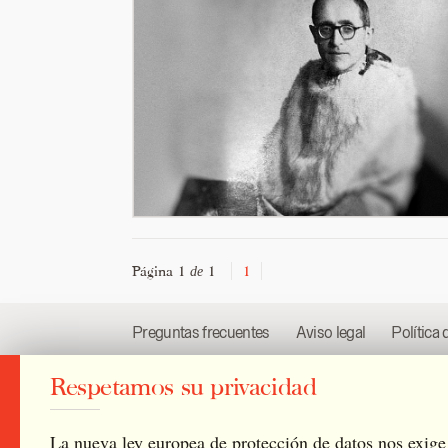
Página 1
1
1
de
Preguntas frecuentes
Aviso legal
Política 
Respetamos su privacidad
2026 © Archivo Catedral de Valencia
/
Todos l
La nueva ley europea de protección de datos nos exige 