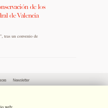
nservación de los
ral de Valencia
”, tras un convenio de
aces
Newsletter
tio web: