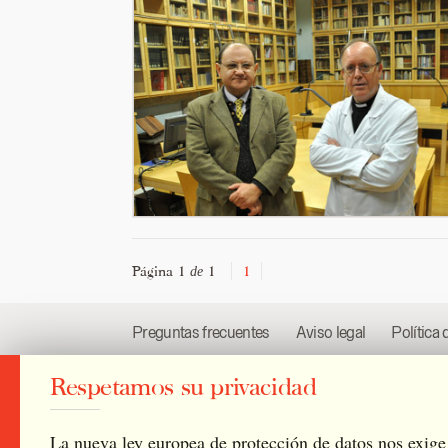
Página 1
1
1
de
Preguntas frecuentes
Aviso legal
Política 
Respetamos su privacidad
2026 © Archivo Catedral de Valencia
/
Todos l
La nueva ley europea de protección de datos nos exige 