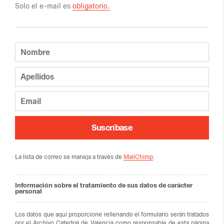
Solo el e-mail es
obligatorio.
Suscríbase
La lis­ta de co­rreo se ma­ne­ja a tra­vés de
MailChimp
.
Información sobre el tratamiento de sus datos de carácter
personal
Los da­tos que aquí pro­por­cio­ne re­lle­nan­do el for­mu­la­rio se­rán tra­ta­dos
por el Ar­chi­vo Ca­te­dral de Va­len­cia como res­pon­sa­ble de esta pá­gi­na