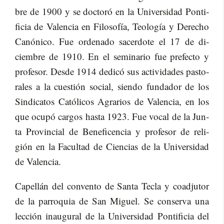
bre de 1900 y se doc­to­ró en la Uni­ver­si­dad Pon­ti­
fi­cia de Va­len­cia en Fi­lo­so­fía, Teo­lo­gía y De­re­cho
Ca­nó­ni­co. Fue or­de­na­do sa­cer­do­te el 17 de di­
ciem­bre de 1910. En el se­mi­na­rio fue pre­fec­to y
pro­fe­sor. Des­de 1914 de­di­có sus ac­ti­vi­da­des pas­to­
ra­les a la cues­tión so­cial, sien­do fun­da­dor de los
Sin­di­ca­tos Ca­tó­li­cos Agra­rios de Va­len­cia, en los
que ocu­pó car­gos has­ta 1923. Fue vo­cal de la Jun­
ta Pro­vin­cial de Be­ne­fi­cen­cia y pro­fe­sor de re­li­
gión en la Fa­cul­tad de Cien­cias de la Uni­ver­si­dad
de Va­len­cia.
Ca­pe­llán del con­ven­to de San­ta Te­cla y coad­ju­tor
de la pa­rro­quia de San Mi­guel. Se con­ser­va una
lec­ción inau­gu­ral de la Uni­ver­si­dad Pon­ti­fi­cia del