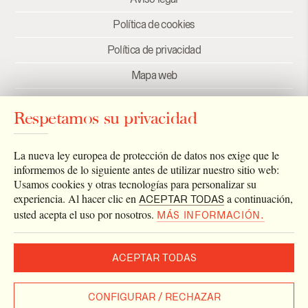
Política de cookies
Política de privacidad
Mapa web
Créditos
Respetamos su privacidad
Enlaces
Newsletter
La nueva ley europea de protección de datos nos exige que le
informemos de lo siguiente antes de utilizar nuestro sitio web:
Usamos cookies y otras tecnologías para personalizar su
experiencia. Al hacer clic en
a continuación,
ACEPTAR TODAS
usted acepta el uso por nosotros.
MÁS INFORMACIÓN.
ACEPTAR TODAS
2026 © Archivo Catedral de Valencia
Todos los derechos reservados.
CONFIGURAR / RECHAZAR
Diseñado por
Estudio Eurisco