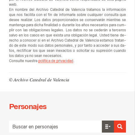
web.
En nom­bre del Ar­chi­vo Ca­te­dral de Va­len­cia tra­ta­mos la in­for­ma­ción
que nos fa­ci­li­ta con el fin de in­for­mar­le so­bre cual­quier con­sul­ta que
desee rea­li­zar. Los da­tos pro­por­cio­na­dos se con­ser­va­rán mien­tras se
man­ten­ga para di­cha fi­na­li­dad o du­ran­te los años ne­ce­sa­rios para cum­
plir con las obli­ga­cio­nes le­ga­les. Los da­tos no se ce­de­rán a ter­ce­ros
sal­vo en los ca­sos en que exis­ta una obli­ga­ción le­gal. Us­ted tie­ne de­
re­cho a co­no­cer si en el Ar­chi­vo Ca­te­dral de Va­len­cia es­ta­mos tra­tan­
do de este modo sus da­tos per­so­na­les, y por tan­to a ac­ce­der a sus da­
tos, rec­ti­fi­car los que sean inexac­tos o so­li­ci­tar su su­pre­sión cuan­do
los da­tos ya no sean ne­ce­sa­rios.
Con­sul­te nues­tra
política de privacidad
.
© Ar­chi­vo Ca­te­dral de Va­len­cia
Personajes