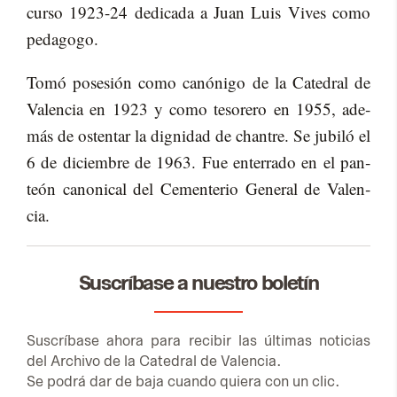
cur­so 1923-24 de­di­ca­da a Juan Luis Vi­ves como
pe­da­go­go.
Tomó po­se­sión como ca­nó­ni­go de la Ca­te­dral de
Va­len­cia en 1923 y como te­so­re­ro en 1955, ade­
más de os­ten­tar la dig­ni­dad de chan­tre. Se ju­bi­ló el
6 de di­ciem­bre de 1963. Fue en­te­rra­do en el pan­
teón ca­no­ni­cal del Ce­men­te­rio Ge­ne­ral de Va­len­
cia.
Suscríbase a nuestro boletín
Sus­crí­ba­se aho­ra para re­ci­bir las úl­ti­mas no­ti­cias
del Ar­chi­vo de la Ca­te­dral de Va­len­cia.
Se po­drá dar de baja cuan­do quie­ra con un clic.