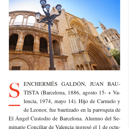
S
EN­CHERMÉS GALDÓN, JUAN BAU­
TIS­TA (Bar­ce­lo­na, 1886, agos­to 15- + Va­
len­cia, 1974, mayo 14). Hijo de Car­me­lo y
de Leo­nor, fue bau­ti­za­do en la pa­rro­quia de
El Ángel Cus­to­dio de Bar­ce­lo­na. Alumno del Se­
mi­na­rio Con­ci­liar de Va­len­cia in­gre­só el 1 de oc­tu­