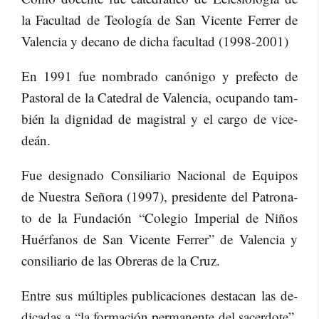
la Fa­cul­tad de Teo­lo­gía de San Vi­cen­te Fe­rrer de
Va­len­cia y de­cano de di­cha fa­cul­tad (1998-2001)
En 1991 fue nom­bra­do ca­nó­ni­go y pre­fec­to de
Pas­to­ral de la Ca­te­dral de Va­len­cia, ocu­pan­do tam­
bién la dig­ni­dad de ma­gis­tral y el car­go de vice-
deán.
Fue de­sig­na­do Con­si­lia­rio Na­cio­nal de Equi­pos
de Nues­tra Se­ño­ra (1997), pre­si­den­te del Pa­tro­na­
to de la Fun­da­ción “Co­le­gio Im­pe­rial de Ni­ños
Huér­fa­nos de San Vi­cen­te Fe­rrer” de Va­len­cia y
con­si­lia­rio de las Obre­ras de la Cruz.
En­tre sus múl­ti­ples pu­bli­ca­cio­nes des­ta­can las de­
di­ca­das a “la for­ma­ción per­ma­nen­te del sa­cer­do­te”,