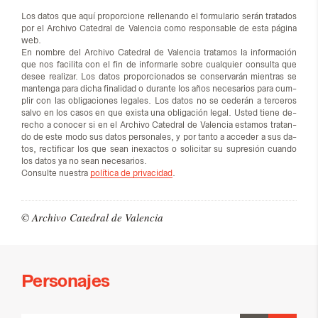
Los da­tos que aquí pro­por­cio­ne re­lle­nan­do el for­mu­la­rio se­rán tra­ta­dos
por el Ar­chi­vo Ca­te­dral de Va­len­cia como res­pon­sa­ble de esta pá­gi­na
web.
En nom­bre del Ar­chi­vo Ca­te­dral de Va­len­cia tra­ta­mos la in­for­ma­ción
que nos fa­ci­li­ta con el fin de in­for­mar­le so­bre cual­quier con­sul­ta que
desee rea­li­zar. Los da­tos pro­por­cio­na­dos se con­ser­va­rán mien­tras se
man­ten­ga para di­cha fi­na­li­dad o du­ran­te los años ne­ce­sa­rios para cum­
plir con las obli­ga­cio­nes le­ga­les. Los da­tos no se ce­de­rán a ter­ce­ros
sal­vo en los ca­sos en que exis­ta una obli­ga­ción le­gal. Us­ted tie­ne de­
re­cho a co­no­cer si en el Ar­chi­vo Ca­te­dral de Va­len­cia es­ta­mos tra­tan­
do de este modo sus da­tos per­so­na­les, y por tan­to a ac­ce­der a sus da­
tos, rec­ti­fi­car los que sean inexac­tos o so­li­ci­tar su su­pre­sión cuan­do
los da­tos ya no sean ne­ce­sa­rios.
Con­sul­te nues­tra
política de privacidad
.
© Ar­chi­vo Ca­te­dral de Va­len­cia
Personajes