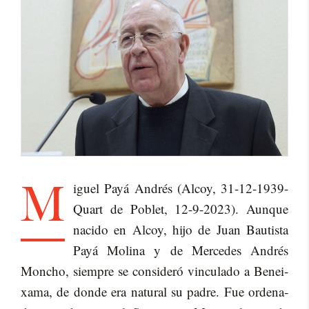
M
i­guel Payá An­drés (Al­coy, 31-12-1939-
Quart de Po­blet, 12-9-2023). Aun­que
na­ci­do en Al­coy, hijo de Juan Bau­tis­ta
Payá Mo­li­na y de Mer­ce­des An­drés
Mon­cho, siem­pre se con­si­de­ró vin­cu­la­do a Be­nei­
xa­ma, de don­de era na­tu­ral su pa­dre. Fue or­de­na­