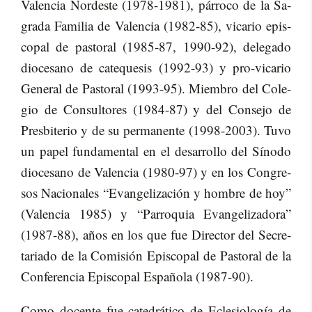
Va­len­cia Nor­des­te (1978-1981), pá­rro­co de la Sa­
gra­da Fa­mi­lia de Va­len­cia (1982-85), vi­ca­rio epis­
co­pal de pas­to­ral (1985-87, 1990-92), de­le­ga­do
dio­ce­sano de ca­te­que­sis (1992-93) y pro-vi­ca­rio
Ge­ne­ral de Pas­to­ral (1993-95). Miem­bro del Co­le­
gio de Con­sul­to­res (1984-87) y del Con­se­jo de
Pres­bi­te­rio y de su per­ma­nen­te (1998-2003). Tuvo
un pa­pel fun­da­men­tal en el desa­rro­llo del Sí­no­do
dio­ce­sano de Va­len­cia (1980-97) y en los Con­gre­
sos Na­cio­na­les “Evan­ge­li­za­ción y hom­bre de hoy”
(Va­len­cia 1985) y “Pa­rro­quia Evan­ge­li­za­do­ra”
(1987-88), años en los que fue Di­rec­tor del Se­cre­
ta­ria­do de la Co­mi­sión Epis­co­pal de Pas­to­ral de la
Con­fe­ren­cia Epis­co­pal Es­pa­ño­la (1987-90).
Como do­cen­te fue ca­te­drá­ti­co de Ecle­sio­lo­gía de