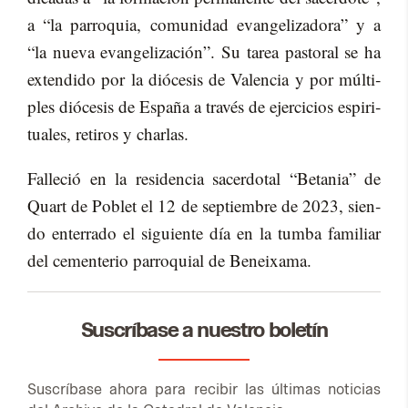
a “la pa­rro­quia, co­mu­ni­dad evan­ge­li­za­do­ra” y a
“la nue­va evan­ge­li­za­ción”. Su ta­rea pas­to­ral se ha
ex­ten­di­do por la dió­ce­sis de Va­len­cia y por múl­ti­
ples dió­ce­sis de Es­pa­ña a tra­vés de ejer­ci­cios es­pi­ri­
tua­les, re­ti­ros y char­las.
Fa­lle­ció en la re­si­den­cia sa­cer­do­tal “Be­ta­nia” de
Quart de Po­blet el 12 de sep­tiem­bre de 2023, sien­
do en­te­rra­do el si­guien­te día en la tum­ba fa­mi­liar
del ce­men­te­rio pa­rro­quial de Be­nei­xa­ma.
Suscríbase a nuestro boletín
Sus­crí­ba­se aho­ra para re­ci­bir las úl­ti­mas no­ti­cias