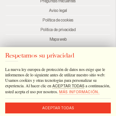
Preguntas frecuentes
Aviso legal
Política de cookies
Política de privacidad
Mapa web
Créditos
Respetamos su privacidad
Enlaces
Newsletter
La nueva ley europea de protección de datos nos exige que le
informemos de lo siguiente antes de utilizar nuestro sitio web:
Usamos cookies y otras tecnologías para personalizar su
experiencia. Al hacer clic en
a continuación,
ACEPTAR TODAS
usted acepta el uso por nosotros.
MÁS INFORMACIÓN.
ACEPTAR TODAS
2026 © Archivo Catedral de Valencia