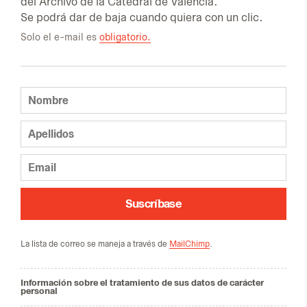
del Ar­chi­vo de la Ca­te­dral de Va­len­cia.
Se po­drá dar de baja cuan­do quie­ra con un clic.
Solo el e-mail es
obligatorio.
Suscríbase
La lis­ta de co­rreo se ma­ne­ja a tra­vés de
MailChimp
.
Información sobre el tratamiento de sus datos de carácter
personal