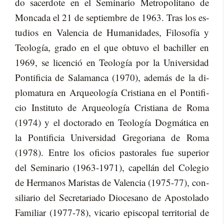
do sa­cer­do­te en el Se­mi­na­rio Me­tro­po­li­tano de
Mon­ca­da el 21 de sep­tiem­bre de 1963. Tras los es­
tu­dios en Va­len­cia de Hu­ma­ni­da­des, Fi­lo­so­fía y
Teo­lo­gía, gra­do en el que ob­tu­vo el ba­chi­ller en
1969, se li­cen­ció en Teo­lo­gía por la Uni­ver­si­dad
Pon­ti­fi­cia de Sa­la­man­ca (1970), ade­más de la di­
plo­ma­tu­ra en Ar­queo­lo­gía Cris­tia­na en el Pon­ti­fi­
cio Ins­ti­tu­to de Ar­queo­lo­gía Cris­tia­na de Roma
(1974) y el doc­to­ra­do en Teo­lo­gía Dog­má­ti­ca en
la Pon­ti­fi­cia Uni­ver­si­dad Gre­go­ria­na de Roma
(1978). En­tre los ofi­cios pas­to­ra­les fue su­pe­rior
del Se­mi­na­rio (1963-1971), ca­pe­llán del Co­le­gio
de Her­ma­nos Ma­ris­tas de Va­len­cia (1975-77), con­
si­lia­rio del Se­cre­ta­ria­do Dio­ce­sano de Apos­to­la­do
Fa­mi­liar (1977-78), vi­ca­rio epis­co­pal te­rri­to­rial de