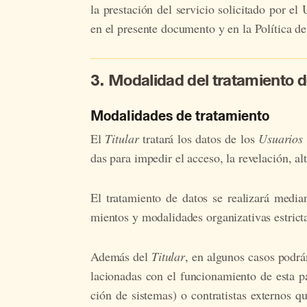
la pres­ta­ción del ser­vi­cio so­li­ci­ta­do por e
en el pre­sen­te do­cu­men­to y en la Po­lí­ti­ca d
3. Modalidad del tratamiento d
Modalidades de tratamiento
El
Titular
tra­ta­rá los da­tos de los
Usuarios
das para im­pe­dir el acceso, la re­ve­la­ción, al­t
El tra­ta­mien­to de da­tos se rea­li­za­rá me­dian­
mien­tos y mo­da­li­da­des or­ga­ni­za­ti­vas es­tric­t
Ade­más del
Titular
, en al­gu­nos ca­sos po­drán
la­cio­na­das con el fun­cio­na­mien­to de esta pá­
ción de sis­te­mas) o con­tra­tis­tas ex­ter­nos q