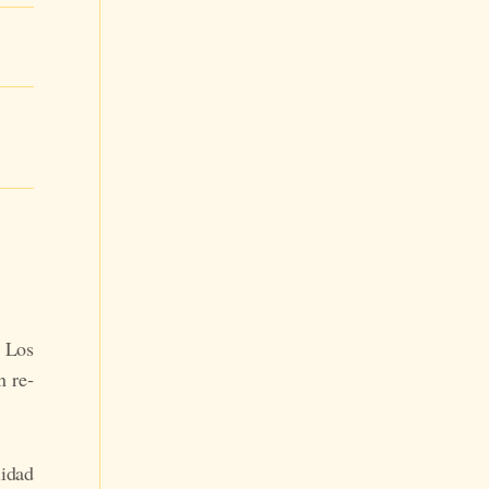
. Los
n re­
i­dad