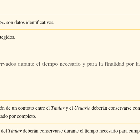
ios
son datos identificativos.
tegidos.
er­va­dos du­ran­te el tiem­po ne­ce­sa­rio y para la fi­na­li­dad por l
ón de un contrato entre el
Titular
y el
Usuario
deberán conservarse co
izado por completo.
s del
Titular
deberán conservarse durante el tiempo necesario para cumpl