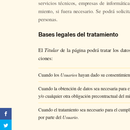
ser­vi­cios téc­ni­cos, em­pre­sas de in­for­má­t
mien­to, si fue­ra ne­ce­sa­rio. Se po­drá so­li­ci­
per­so­nas.
Bases legales del tratamiento
El
Titular
de la pá­gi­na po­drá tra­tar los da­to
cio­nes:
Cuando los
Usuarios
hayan dado su consentimiento
Cuando la obtención de datos sea necesaria para e
y/o cualquier otra obligación precontractual del m
Cuando el tratamiento sea necesario para el cump
por parte del
Usuario
.