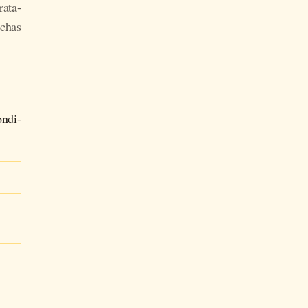
a­ta­
­chas
n­di­