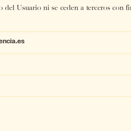
to del Usua­rio ni se ce­den a ter­ce­ros con fi
lencia.es