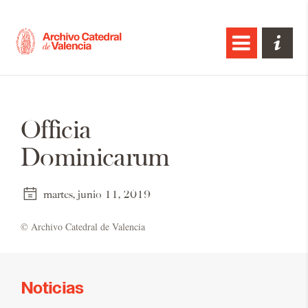
Officia
Dominicarum
martes, junio 11, 2019
© Ar­chi­vo Ca­te­dral de Va­len­cia
Noticias