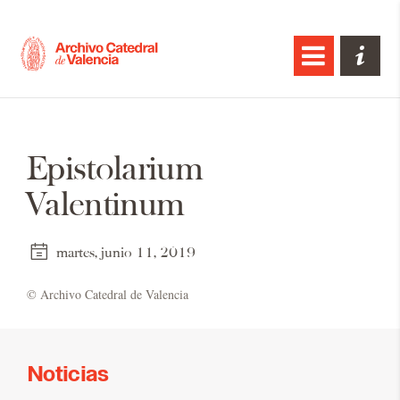
Epistolarium
Valentinum
martes, junio 11, 2019
© Ar­chi­vo Ca­te­dral de Va­len­cia
Noticias