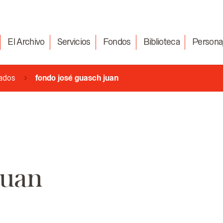
El Archivo
Servicios
Fondos
Biblioteca
Persona
rados
fondo josé guasch juan
Juan