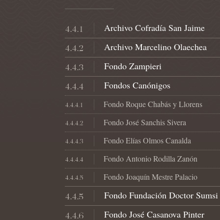
Archivo Cofradía San Jaime
4.4.1
Archivo Marcelino Olaechea
4.4.2
Fondo Zampieri
4.4.3
Fondos Canónigos
4.4.4
Fondo Roque Chabás y Llorens
4.4.4.1
Fondo José Sanchis Sivera
4.4.4.2
Fondo Elías Olmos Canalda
4.4.4.3
Fondo Antonio Rodilla Zanón
4.4.4.4
Fondo Joaquín Mestre Palacio
4.4.4.5
Fondo Fundación Doctor Sumsi
4.4.5
Fondo José Casanova Pinter
4.4.6