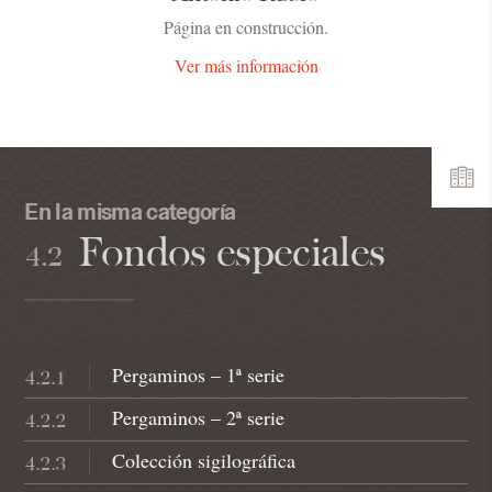
Página en construcción.
Ver más información
En la misma categoría
Fondos especiales
4.2
Pergaminos – 1ª serie
4.2.1
Pergaminos – 2ª serie
4.2.2
Colección sigilográfica
4.2.3