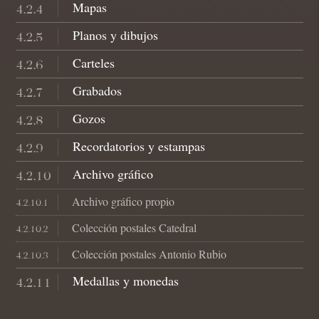
Mapas
4.2.4
Planos y dibujos
4.2.5
Carteles
4.2.6
Grabados
4.2.7
Gozos
4.2.8
Recordatorios y estampas
4.2.9
Archivo gráfico
4.2.10
Archivo gráfico propio
4.2.10.1
Colección postales Catedral
4.2.10.2
Colección postales Antonio Rubio
4.2.10.3
Medallas y monedas
4.2.11