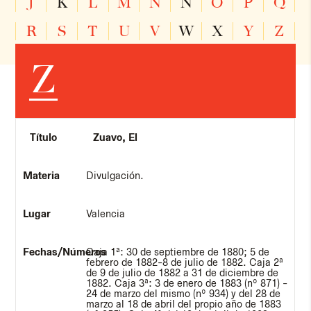
J
K
L
M
N
Ñ
O
P
Q
R
S
T
U
V
W
X
Y
Z
Z
Zuavo, El
Divulgación.
Valencia
Caja 1ª: 30 de septiembre de 1880; 5 de
febrero de 1882-8 de julio de 1882. Caja 2ª
de 9 de julio de 1882 a 31 de diciembre de
1882. Caja 3ª: 3 de enero de 1883 (nº 871) -
24 de marzo del mismo (nº 934) y del 28 de
marzo al 18 de abril del propio año de 1883