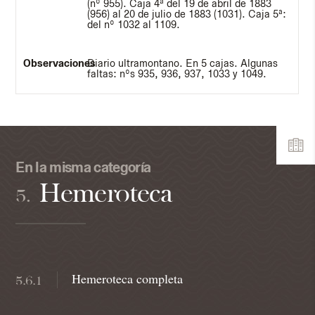
(nº 955). Caja 4ª del 19 de abril de 1883
(956) al 20 de julio de 1883 (1031). Caja 5ª:
del nº 1032 al 1109.
Diario ultramontano. En 5 cajas. Algunas
faltas: nºs 935, 936, 937, 1033 y 1049.
En la misma categoría
Hemeroteca
5.
Hemeroteca completa
5.6.1