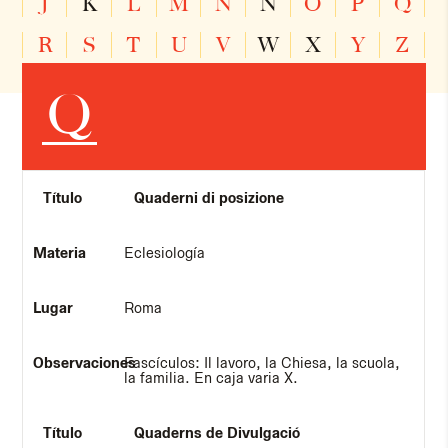
J
K
L
M
N
Ñ
O
P
Q
R
S
T
U
V
W
X
Y
Z
Q
Quaderni di posizione
Eclesiología
Roma
Fascículos: Il lavoro, la Chiesa, la scuola,
la familia. En caja varia X.
Quaderns de Divulgació