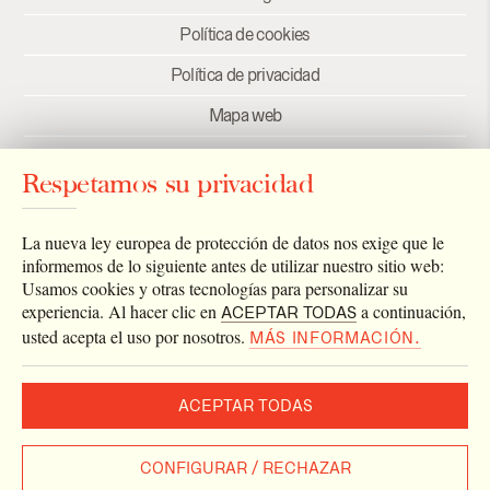
Política de cookies
Política de privacidad
Mapa web
Créditos
Respetamos su privacidad
Enlaces
Newsletter
La nueva ley europea de protección de datos nos exige que le
informemos de lo siguiente antes de utilizar nuestro sitio web:
Usamos cookies y otras tecnologías para personalizar su
experiencia. Al hacer clic en
a continuación,
ACEPTAR TODAS
usted acepta el uso por nosotros.
MÁS INFORMACIÓN.
ACEPTAR TODAS
2026 © Archivo Catedral de Valencia
Todos los derechos reservados.
CONFIGURAR / RECHAZAR
Diseñado por
Estudio Eurisco