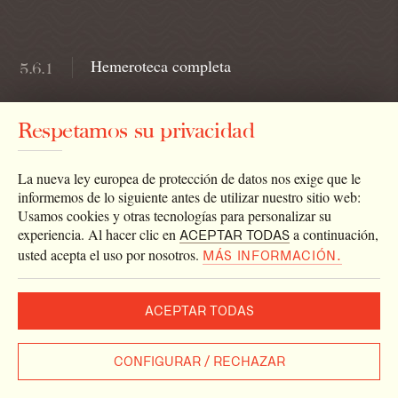
Hemeroteca completa
5.6.1
Respetamos su privacidad
Preguntas frecuentes
La nueva ley europea de protección de datos nos exige que le
Aviso legal
informemos de lo siguiente antes de utilizar nuestro sitio web:
Usamos cookies y otras tecnologías para personalizar su
Política de cookies
experiencia. Al hacer clic en
a continuación,
ACEPTAR TODAS
usted acepta el uso por nosotros.
Política de privacidad
MÁS INFORMACIÓN.
Mapa web
ACEPTAR TODAS
Créditos
Enlaces
CONFIGURAR / RECHAZAR
Newsletter