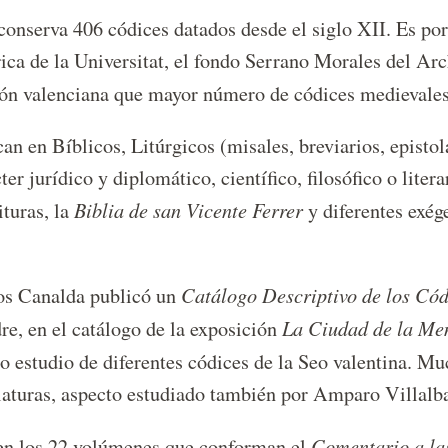
onserva 406 códices datados desde el siglo XII. Es por 
ica de la Universitat, el fondo Serrano Morales del Arc
ión valenciana que mayor número de códices medievales
ican en Bíblicos, Litúrgicos (misales, breviarios, episto
r jurídico y diplomático, científico, filosófico o litera
Biblia de san Vicente Ferrer
ituras, la
y diferentes exége
Catálogo Descriptivo de los Cód
os Canalda publicó un
La Ciudad de la Mem
e, en el catálogo de la exposición
o estudio de diferentes códices de la Seo valentina. Mu
niaturas, aspecto estudiado también por Amparo Villal
Comentario a la
len los 22 volúmenes que conforman el