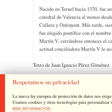
Nacido en Teruel hacia 1370, fue ar
catedral de Valencia al menos desde
Cullera y Ontinyent. Más tarde, si
fue elegido pontífice con el nombre
Martín V, cerrándose entonces el c
actitud conciliadora Martín V le n
Texto de Juan Ignacio Pérez Giménez
Respetamos su privacidad
— Documentos destacados
Archivo
La nueva ley europea de protección de datos nos exige 
Usamos cookies y otras tecnologías para personalizar s
Preguntas frecuentes
Aviso legal
Política 
MÁS INFORMACIÓN.