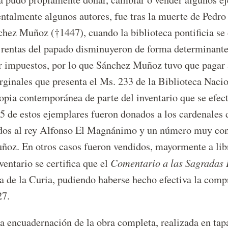
ntalmente algunos autores, fue tras la muerte de Pedro
chez Muñoz (†1447), cuando la biblioteca pontificia se
s rentas del papado disminuyeron de forma determinante 
impuestos, por lo que Sánchez Muñoz tuvo que pagar a 
rginales que presenta el Ms. 233 de la Biblioteca Nacio
opia contemporánea de parte del inventario que se efec
 de estos ejemplares fueron donados a los cardenales d
s al rey Alfonso El Magnánimo y un número muy consi
ñoz. En otros casos fueron vendidos, mayormente a libr
Comentario a las Sagradas 
entario se certifica que el
ca de la Curia, pudiendo haberse hecho efectiva la comp
27.
a encuadernación de la obra completa, realizada en tapa