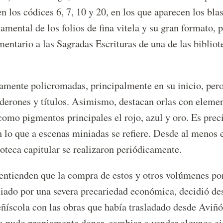
 los códices 6, 7, 10 y 20, en los que aparecen los bla
amental de los folios de fina vitela y su gran formato,
mentario a las Sagradas Escrituras de una de las biblio
mente policromadas, principalmente en su inicio, pero 
derones y títulos. Asimismo, destacan orlas con elemen
como pigmentos principales el rojo, azul y oro. Es pre
 lo que a escenas miniadas se refiere. Desde al menos e
lioteca capitular se realizaron periódicamente.
entienden que la compra de estos y otros volúmenes por
iado por una severa precariedad económica, decidió des
íscola con las obras que había trasladado desde Aviñón
a pudo propiamente donar, cambiar o vender algunos eje