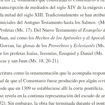
 transcripción de mediados del siglo XIV de la exégesis
a mitad del siglo XIII. Tradicionalmente se han atribu
s iniciales del Antiguo Testamento hasta los Salmos (M
Evangelio 
Profetas (Ms. 17). Del Nuevo Testamento el
Hechos de los Apóstoles
Apocal
 Juan, así como los
y el
Proverbios
Eclesiastés
Gorran, las glosas de los
y
(Ms.
e los profetas Isaías, Jeremías, Ezequiel y Daniel (Ms.
cas y san Juan (Ms. 18, 20-21).
escritura como la ornamentación que la acompaña respon
scr
idad de que el Comentario fuese producido por algún
sde que en 1309 se estableciese allí la corte pontificia.
 se revela en la continua representación del escudo de 
). Sin embargo, la obra fue terminada durante el pont