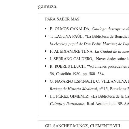
gamuza.
PARA SABER MÁS:
E. OLMOS CANALDA,
Catálogo descriptivo d
T. LAGUNA PAÚL, “La Biblioteca de Benedict
la elección papal de Don Pedro Martínez de Lu
F. ALEIXANDRE TENA,
La Ciudad de la mem
J. SERRANO CALDERÓ, “Noves dades sobre la B
R. ROBRES LLUCH, “Volúmenes procedentes de la
56, Castellón 1980, pp. 580 -584.
G. NAVARRO ESPINACH; C. VILLANUEVA MORTE, 
Revista de Historia Medieval
, nº 15, Barcelona
J.I. PÉREZ GIMÉNEZ, «La Biblioteca de la Cated
Cultura y Patrimonio.
Real Academia de BB.AA.
GIL SÁNCHEZ MUÑOZ, CLEMENTE VIII.