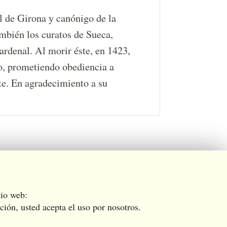
al de Girona y canónigo de la
mbién los curatos de Sueca,
rdenal. Al morir éste, en 1423,
go, prometiendo obediencia a
te. En agradecimiento a su
tio web:
ción, usted acepta el uso por nosotros.
aces
Newsletter