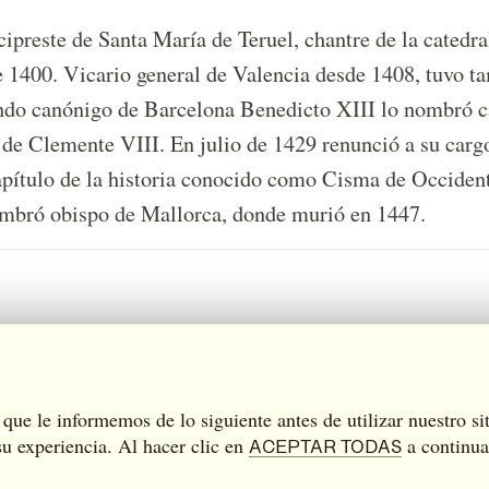
cipreste de Santa María de Teruel, chantre de la catedr
 1400. Vicario general de Valencia desde 1408, tuvo ta
endo canónigo de Barcelona Benedicto XIII lo nombró ca
 de Clemente VIII. En julio de 1429 renunció a su car
apítulo de la historia conocido como Cisma de Occiden
ombró obispo de Mallorca, donde murió en 1447.
que le informemos de lo siguiente antes de utilizar nuestro si
u experiencia. Al hacer clic en
a continua
de cookies
Política de privacidad
Mapa web
Créditos
Enl
ACEPTAR TODAS