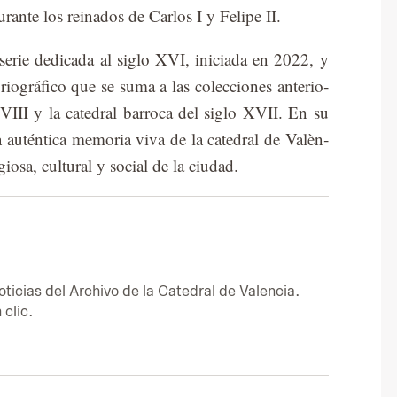
u­ran­te los reina­dos de Car­los I y Fe­li­pe II.
e­rie de­di­ca­da al si­glo XVI, ini­cia­da en 2022, y
­rio­grá­fi­co que se suma a las co­lec­cio­nes an­te­rio­
o XVIII y la ca­te­dral ba­rro­ca del si­glo XVII. En su
a au­tén­ti­ca me­mo­ria viva de la ca­te­dral de Va­lèn­
­gio­sa, cul­tu­ral y so­cial de la ciu­dad.
o­ti­cias del Ar­chi­vo de la Ca­te­dral de Va­len­cia.
 clic.