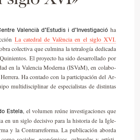
ha
entre Valencià d’Estudis i d’Investigació
ec­ción
La catedral de València en el siglo XVI.
bra co­lec­ti­va que cul­mi­na la te­tra­lo­gía de­di­ca­da
l Qui­nien­tos. El pro­yec­to ha sido desa­rro­lla­do por
ie­dad en la Va­len­cia Mo­der­na (IS­VaM), en co­la­bo­
e­rre­ra. Ha con­ta­do con la par­ti­ci­pa­ción del Ar­
mul­ti­dis­ci­pli­nar de es­pe­cia­lis­tas de dis­tin­tas
, el vo­lu­men reúne in­ves­ti­ga­cio­nes que
do Estela
ia en un si­glo de­ci­si­vo para la his­to­ria de la Igle­
­ma y la Con­tra­rre­for­ma. La pu­bli­ca­ción abor­da
os como so­cia­les, eco­nó­mi­cos, cul­tu­ra­les y ar­tís­ti­