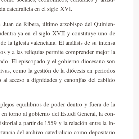
a ca­te­dra­li­cia en el si­glo XVI.
 Juan de Ri­be­ra, úl­ti­mo ar­zo­bis­po del Qui­nien­
 aden­tra ya en el si­glo XVII y cons­ti­tu­ye uno de
de la Igle­sia va­len­cia­na. El aná­li­sis de su in­ten­sa
­tos y a las re­li­quias per­mi­te com­pren­der me­jor la
fi­ca­do. El epis­co­pa­do y el go­bierno dio­ce­sano son
i­vas, como la ges­tión de la dió­ce­sis en pe­rio­dos
 al acceso a dig­ni­da­des y ca­non­jías del ca­bil­do
­ple­jos equi­li­brios de po­der den­tro y fue­ra de la
das en torno al go­bierno del Es­tu­di Ge­ne­ral, la con­
i­si­to­rial a par­tir de 1559 y la re­la­ción en­tre la In­
an­cia del ar­chi­vo ca­te­dra­li­cio como de­po­si­ta­rio