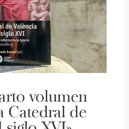
uarto volumen
La Catedral de
l siglo XVI»