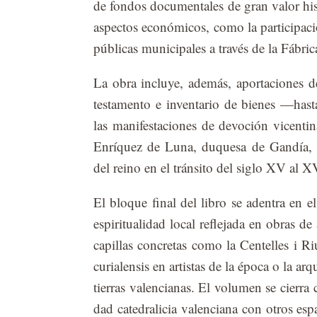
de fon­dos do­cu­men­ta­les de gran va­lor his
as­pec­tos eco­nó­mi­cos, como la par­ti­ci­pa­
pú­bli­cas mu­ni­ci­pa­les a tra­vés de la Fá­bri
La obra in­clu­ye, ade­más, apor­ta­cio­nes de
tes­ta­men­to e in­ven­ta­rio de bie­nes —has­
las ma­ni­fes­ta­cio­nes de de­vo­ción vi­cen­t
En­rí­quez de Luna, du­que­sa de Gan­día, co
del reino en el trán­si­to del si­glo XV al X
El blo­que fi­nal del li­bro se aden­tra en el ám
es­pi­ri­tua­li­dad lo­cal re­fle­ja­da en obras d
ca­pi­llas con­cre­tas como la Cen­te­lles i R
cu­ria­len­sis en ar­tis­tas de la épo­ca o la ar
tie­rras va­len­cia­nas. El vo­lu­men se cie­rra
dad ca­te­dra­li­cia va­len­cia­na con otros es­p