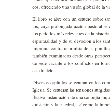
cos, ofre­cien­do una vi­sión glo­bal de la vid
El li­bro se abre con un es­tu­dio so­bre san
tos, cuya pro­lon­ga­da ac­ción pas­to­ral se
los pe­rio­dos más re­le­van­tes de la his­to­ria 
es­pi­ri­tua­li­dad y de su de­vo­ción a los san
im­pron­ta con­tra­rre­for­mis­ta de su pon­ti­
tam­bién exa­mi­na­dos des­de otras pers­pec­t
de sede va­can­te o los con­flic­tos en torno
ca­te­dra­li­cio.
Di­ver­sos ca­pí­tu­los se cen­tran en los com
Igle­sia. Se es­tu­dian las ten­sio­nes sur­gi­
flic­ti­va ins­tau­ra­ción de una ca­non­jía in­qu
qui­si­ción y la ca­te­dral, así como la im­por­t