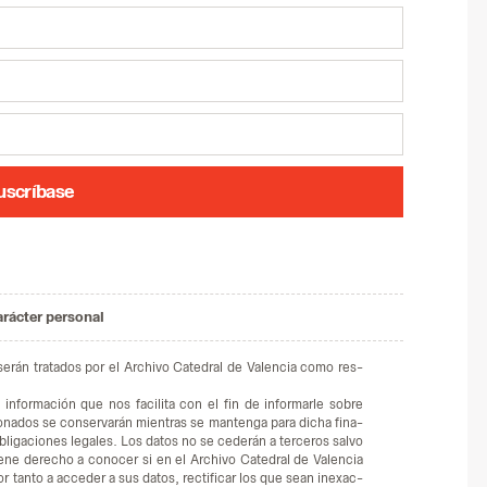
uscríbase
arácter personal
 se­rán tra­ta­dos por el Ar­chi­vo Ca­te­dral de Va­len­cia como res­
in­for­ma­ción que nos fa­ci­li­ta con el fin de in­for­mar­le so­bre
o­na­dos se con­ser­va­rán mien­tras se man­ten­ga para di­cha fi­na­
li­ga­cio­nes le­ga­les. Los da­tos no se ce­de­rán a ter­ce­ros sal­vo
­ne de­re­cho a co­no­cer si en el Ar­chi­vo Ca­te­dral de Va­len­cia
r tan­to a ac­ce­der a sus da­tos, rec­ti­fi­car los que sean inexac­