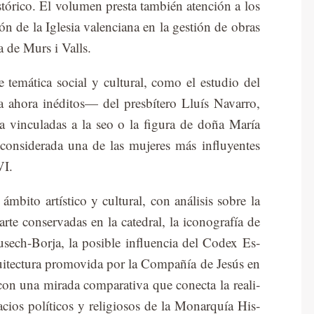
­tó­ri­co. El vo­lu­men pres­ta tam­bién aten­ción a los
ción de la Igle­sia va­len­cia­na en la ges­tión de obras
­ca de Murs i Va­lls.
 te­má­ti­ca so­cial y cul­tu­ral, como el es­tu­dio del
ta aho­ra iné­di­tos— del pres­bí­te­ro Lluís Na­va­rro,
i­na vin­cu­la­das a la seo o la fi­gu­ra de doña Ma­ría
n­si­de­ra­da una de las mu­je­res más in­flu­yen­tes
VI.
­bi­to ar­tís­ti­co y cul­tu­ral, con aná­li­sis so­bre la
e arte con­ser­va­das en la ca­te­dral, la ico­no­gra­fía de
iu­sech-Bor­ja, la po­si­ble in­fluen­cia del Co­dex Es­
­qui­tec­tu­ra pro­mo­vi­da por la Com­pa­ñía de Je­sús en
 con una mi­ra­da com­pa­ra­ti­va que co­nec­ta la reali­
a­cios po­lí­ti­cos y re­li­gio­sos de la Mo­nar­quía His­