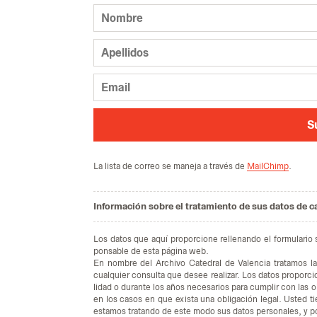
S
La lis­ta de co­rreo se ma­ne­ja a tra­vés de
MailChimp
.
Información sobre el tratamiento de sus datos de c
Los da­tos que aquí pro­por­cio­ne re­lle­nan­do el for­mu­la­rio
pon­sa­ble de esta pá­gi­na web.
En nom­bre del Ar­chi­vo Ca­te­dral de Va­len­cia tra­ta­mos la 
cual­quier con­sul­ta que desee rea­li­zar. Los da­tos pro­por­ci
li­dad o du­ran­te los años ne­ce­sa­rios para cum­plir con las ob
en los ca­sos en que exis­ta una obli­ga­ción le­gal. Us­ted tie
es­ta­mos tra­tan­do de este modo sus da­tos per­so­na­les, y po