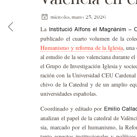
miércoles, marzo 25, 2026
La
Institució Alfons el Magnànim – C
pu­bli­ca­do el cuar­to vo­lu­men de la co­l
Humanismo y reforma de la Iglesia
, una o
al es­tu­dio de la seo va­len­cia­na du­ran­te e
el Gru­po de In­ves­ti­ga­ción Igle­sia y so­c
ra­ción con la Uni­ver­si­dad CEU Car­de­nal H
chi­vo de la Ca­te­dral y de un am­plio equi­po 
uni­ver­si­da­des es­pa­ño­las.
Coor­di­na­do y edi­ta­do por
Emilio Calla
ana­li­zan el pa­pel de la ca­te­dral de Va­lèn­c
sia, mar­ca­do por el hu­ma­nis­mo, la Re­for
tan­to as­pec­tos ins­ti­tu­cio­na­les y po­lí­ti­c