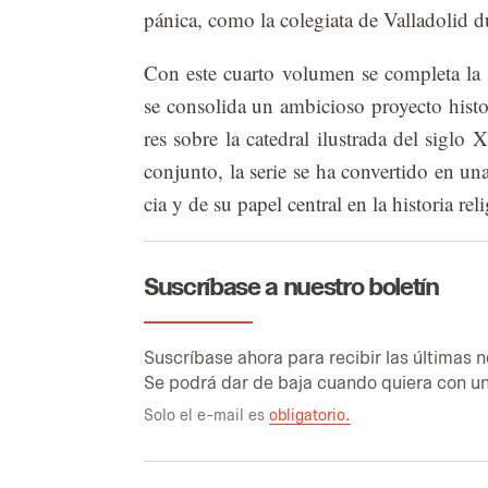
pá­ni­ca, como la co­le­gia­ta de Va­lla­do­lid d
Con este cuar­to vo­lu­men se com­ple­ta la s
se con­so­li­da un am­bi­cio­so pro­yec­to his­to
res so­bre la ca­te­dral ilus­tra­da del si­gl
con­jun­to, la se­rie se ha con­ver­ti­do en un
cia y de su pa­pel cen­tral en la his­to­ria re­li
Suscríbase a nuestro boletín
Sus­crí­ba­se aho­ra para re­ci­bir las úl­ti­mas n
Se po­drá dar de baja cuan­do quie­ra con un
Solo el e-mail es
obligatorio.