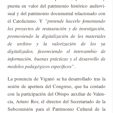
pues­ta en va­lor del pa­tri­mo­nio his­tó­ri­co au­dio­vi­
sual y del pa­tri­mo­nio do­cu­men­tal re­la­cio­na­do con
el Ca­to­li­cis­mo. Y
“pretende hacerlo fomentando
los proyectos de restauración y de investigación,
promoviendo la digitalización de los materiales
de archivo y la valorización de los ya
digitalizados, favoreciendo el intercambio de
información, buenas prácticas y el desarrollo de
modelos pedagógicos específicos”
.
La po­nen­cia de Vi­ga­nó se ha desa­rro­lla­do tras la
se­sión de aper­tu­ra del Con­gre­so, que ha con­ta­do
con la par­ti­ci­pa­ción del Obis­po au­xi­liar de Va­len­
cia, Ar­tu­ro Ros; el di­rec­tor del Se­cre­ta­ria­do de la
Sub­co­mi­sión para el Pa­tri­mo­nio Cul­tu­ral de la