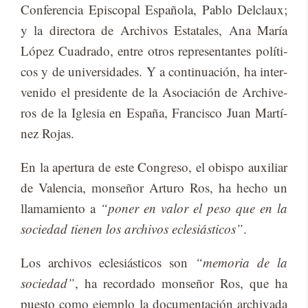
Con­fe­ren­cia Epis­co­pal Es­pa­ño­la, Pa­blo Del­claux;
y la di­rec­to­ra de Ar­chi­vos Es­ta­ta­les, Ana Ma­ría
Ló­pez Cua­dra­do, en­tre otros re­pre­sen­tan­tes po­lí­ti­
cos y de uni­ver­si­da­des. Y a con­ti­nua­ción, ha in­ter­
ve­ni­do el pre­si­den­te de la Aso­cia­ción de Ar­chi­ve­
ros de la Igle­sia en Es­pa­ña, Fran­cis­co Juan Mar­tí­
nez Ro­jas.
En la aper­tu­ra de este Con­gre­so, el obis­po au­xi­liar
de Va­len­cia, mon­se­ñor Ar­tu­ro Ros, ha he­cho un
lla­ma­mien­to a
“poner en valor el peso que en la
sociedad tienen los archivos eclesiásticos”
.
Los ar­chi­vos ecle­siás­ti­cos son
“memoria de la
sociedad”
, ha re­cor­da­do mon­se­ñor Ros, que ha
pues­to como ejem­plo la do­cu­men­ta­ción ar­chi­va­da