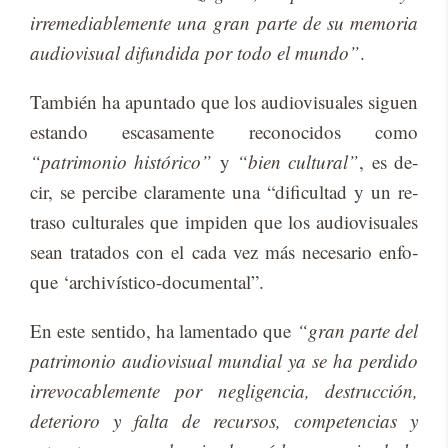
irremediablemente una gran parte de su memoria
audiovisual difundida por todo el mundo”
.
Tam­bién ha apun­ta­do que los au­dio­vi­sua­les si­guen
es­tan­do es­ca­sa­men­te re­co­no­ci­dos como
“patrimonio histórico”
y
“bien cultural”
, es de­
cir, se per­ci­be cla­ra­men­te una “di­fi­cul­tad y un re­
tra­so cul­tu­ra­les que im­pi­den que los au­dio­vi­sua­les
sean tra­ta­dos con el cada vez más ne­ce­sa­rio en­fo­
que ‘ar­chi­vís­ti­co-do­cu­men­tal”.
En este sen­ti­do, ha la­men­ta­do que
“gran parte del
patrimonio audiovisual mundial ya se ha perdido
irrevocablemente por negligencia, destrucción,
deterioro y falta de recursos, competencias y