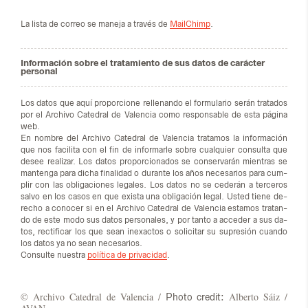
La lis­ta de co­rreo se ma­ne­ja a tra­vés de
MailChimp
.
Información sobre el tratamiento de sus datos de carácter
personal
Los da­tos que aquí pro­por­cio­ne re­lle­nan­do el for­mu­la­rio se­rán tra­ta­dos
por el Ar­chi­vo Ca­te­dral de Va­len­cia como res­pon­sa­ble de esta pá­gi­na
web.
En nom­bre del Ar­chi­vo Ca­te­dral de Va­len­cia tra­ta­mos la in­for­ma­ción
que nos fa­ci­li­ta con el fin de in­for­mar­le so­bre cual­quier con­sul­ta que
desee rea­li­zar. Los da­tos pro­por­cio­na­dos se con­ser­va­rán mien­tras se
man­ten­ga para di­cha fi­na­li­dad o du­ran­te los años ne­ce­sa­rios para cum­
plir con las obli­ga­cio­nes le­ga­les. Los da­tos no se ce­de­rán a ter­ce­ros
sal­vo en los ca­sos en que exis­ta una obli­ga­ción le­gal. Us­ted tie­ne de­
re­cho a co­no­cer si en el Ar­chi­vo Ca­te­dral de Va­len­cia es­ta­mos tra­tan­
do de este modo sus da­tos per­so­na­les, y por tan­to a ac­ce­der a sus da­
tos, rec­ti­fi­car los que sean inexac­tos o so­li­ci­tar su su­pre­sión cuan­do
los da­tos ya no sean ne­ce­sa­rios.
Con­sul­te nues­tra
política de privacidad
.
© Ar­chi­vo Ca­te­dral de Va­len­cia /
Al­ber­to Sáiz /
Photo credit: