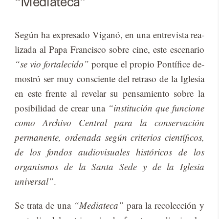
“Mediateca”
Se­gún ha ex­pre­sa­do Vi­ga­nó, en una en­tre­vis­ta rea­
li­za­da al Papa Fran­cis­co so­bre cine, este es­ce­na­rio
“se vio fortalecido”
por­que el pro­pio Pon­tí­fi­ce de­
mos­tró ser muy cons­cien­te del re­tra­so de la Igle­sia
en este fren­te al re­ve­lar su pen­sa­mien­to so­bre la
po­si­bi­li­dad de crear una
“institución que funcione
como Archivo Central para la conservación
permanente, ordenada según criterios científicos,
de los fondos audiovisuales históricos de los
organismos de la Santa Sede y de la Iglesia
universal”
.
Se tra­ta de una
“Mediateca”
para la re­co­lec­ción y