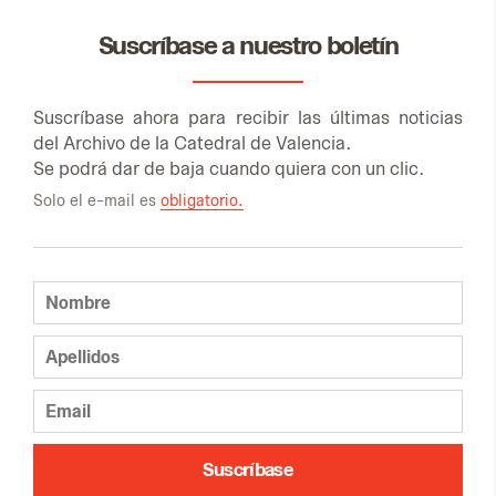
Suscríbase a nuestro boletín
Sus­crí­ba­se aho­ra para re­ci­bir las úl­ti­mas no­ti­cias
del Ar­chi­vo de la Ca­te­dral de Va­len­cia.
Se po­drá dar de baja cuan­do quie­ra con un clic.
Solo el e-mail es
obligatorio.
Suscríbase