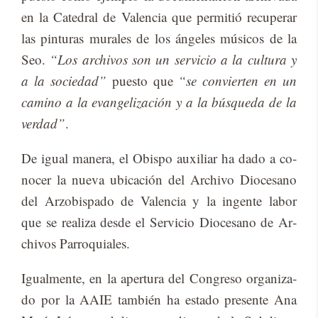
en la Ca­te­dral de Va­len­cia que per­mi­tió re­cu­pe­rar
las pin­tu­ras mu­ra­les de los án­ge­les mú­si­cos de la
Seo.
“Los archivos son un servicio a la cultura y
a la sociedad”
pues­to que
“se convierten en un
camino a la evangelización y a la búsqueda de la
verdad”
.
De igual ma­ne­ra, el Obis­po au­xi­liar ha dado a co­
no­cer la nue­va ubi­ca­ción del Ar­chi­vo Dio­ce­sano
del Ar­zo­bis­pa­do de Va­len­cia y la in­gen­te la­bor
que se rea­li­za des­de el Ser­vi­cio Dio­ce­sano de Ar­
chi­vos Pa­rro­quia­les.
Igual­men­te, en la aper­tu­ra del Con­gre­so or­ga­ni­za­
do por la AAIE tam­bién ha es­ta­do pre­sen­te Ana