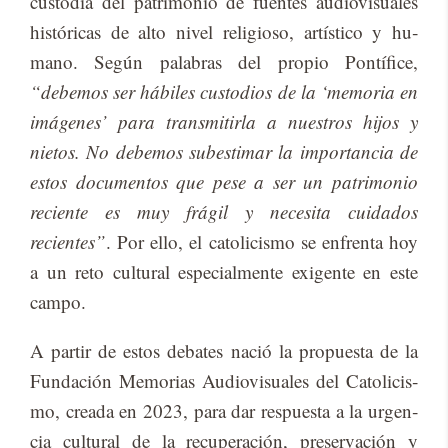
cus­to­dia del pa­tri­mo­nio de fuen­tes au­dio­vi­sua­les
his­tó­ri­cas de alto ni­vel re­li­gio­so, ar­tís­ti­co y hu­
mano. Se­gún pa­la­bras del pro­pio Pon­tí­fi­ce,
“debemos ser hábiles custodios de la ‘memoria en
imágenes’ para transmitirla a nuestros hijos y
nietos. No debemos subestimar la importancia de
estos documentos que pese a ser un patrimonio
reciente es muy frágil y necesita cuidados
recientes”
. Por ello, el ca­to­li­cis­mo se en­fren­ta hoy
a un reto cul­tu­ral es­pe­cial­men­te exi­gen­te en este
cam­po.
A par­tir de es­tos de­ba­tes na­ció la pro­pues­ta de la
Fun­da­ción Me­mo­rias Au­dio­vi­sua­les del Ca­to­li­cis­
mo, crea­da en 2023, para dar res­pues­ta a la ur­gen­
cia cul­tu­ral de la re­cu­pe­ra­ción, pre­ser­va­ción y