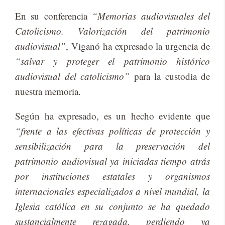
En su con­fe­ren­cia
“Memorias audiovisuales del
Catolicismo. Valorización del patrimonio
audiovisual”
, Vi­ga­nó ha ex­pre­sa­do la ur­gen­cia de
“salvar y proteger el patrimonio histórico
audiovisual del catolicismo”
para la cus­to­dia de
nues­tra me­mo­ria.
Se­gún ha ex­pre­sa­do, es un he­cho evi­den­te que
“frente a las efectivas políticas de protección y
sensibilización para la preservación del
patrimonio audiovisual ya iniciadas tiempo atrás
por instituciones estatales y organismos
internacionales especializados a nivel mundial, la
Iglesia católica en su conjunto se ha quedado
sustancialmente rezagada, perdiendo ya