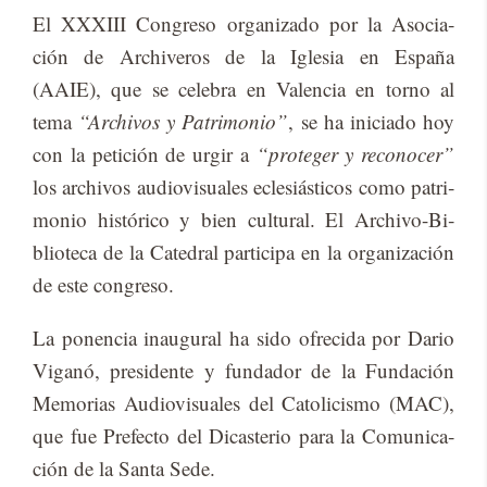
El XX­XIII Con­gre­so or­ga­ni­za­do por la Aso­cia­
ción de Ar­chi­ve­ros de la Igle­sia en Es­pa­ña
(AAIE), que se ce­le­bra en Va­len­cia en torno al
tema
“Archivos y Patrimonio”
, se ha ini­cia­do hoy
con la pe­ti­ción de ur­gir a
“proteger y reconocer”
los ar­chi­vos au­dio­vi­sua­les ecle­siás­ti­cos como pa­tri­
mo­nio his­tó­ri­co y bien cul­tu­ral. El Ar­chi­vo-Bi­
blio­te­ca de la Ca­te­dral par­ti­ci­pa en la or­ga­ni­za­ción
de este con­gre­so.
La po­nen­cia inau­gu­ral ha sido ofre­ci­da por Da­rio
Vi­ga­nó, pre­si­den­te y fun­da­dor de la Fun­da­ción
Me­mo­rias Au­dio­vi­sua­les del Ca­to­li­cis­mo (MAC),
que fue Pre­fec­to del Di­cas­te­rio para la Co­mu­ni­ca­
ción de la San­ta Sede.