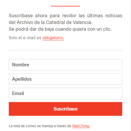
Sus­crí­ba­se aho­ra para re­ci­bir las úl­ti­mas no­ti­cias
del Ar­chi­vo de la Ca­te­dral de Va­len­cia.
Se po­drá dar de baja cuan­do quie­ra con un clic.
Solo el e-mail es
obligatorio.
Suscríbase
La lis­ta de co­rreo se ma­ne­ja a tra­vés de
MailChimp
.