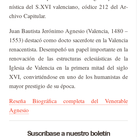
nís­ti­ca del S.XVI va­len­ciano, có­di­ce 212 del Ar­
chi­vo Ca­pi­tu­lar.
Juan Bau­tis­ta Je­ró­ni­mo Ag­ne­sio (Va­len­cia, 1480 –
1553) des­ta­có como doc­to sa­cer­do­te en la Va­len­cia
re­na­cen­tis­ta. Desem­pe­ñó un pa­pel im­por­tan­te en la
re­no­va­ción de las es­truc­tu­ras ecle­siás­ti­cas de la
Igle­sia de Va­len­cia en la pri­me­ra mi­tad del si­glo
XVI, con­vir­tién­do­se en uno de los hu­ma­nis­tas de
ma­yor pres­ti­gio de su épo­ca.
Reseña Biográfica completa del Venerable
Agnesio
Suscríbase a nuestro boletín