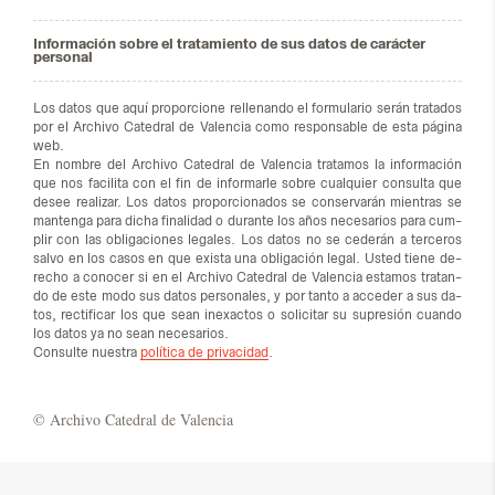
Información sobre el tratamiento de sus datos de carácter
personal
Los da­tos que aquí pro­por­cio­ne re­lle­nan­do el for­mu­la­rio se­rán tra­ta­dos
por el Ar­chi­vo Ca­te­dral de Va­len­cia como res­pon­sa­ble de esta pá­gi­na
web.
En nom­bre del Ar­chi­vo Ca­te­dral de Va­len­cia tra­ta­mos la in­for­ma­ción
que nos fa­ci­li­ta con el fin de in­for­mar­le so­bre cual­quier con­sul­ta que
desee rea­li­zar. Los da­tos pro­por­cio­na­dos se con­ser­va­rán mien­tras se
man­ten­ga para di­cha fi­na­li­dad o du­ran­te los años ne­ce­sa­rios para cum­
plir con las obli­ga­cio­nes le­ga­les. Los da­tos no se ce­de­rán a ter­ce­ros
sal­vo en los ca­sos en que exis­ta una obli­ga­ción le­gal. Us­ted tie­ne de­
re­cho a co­no­cer si en el Ar­chi­vo Ca­te­dral de Va­len­cia es­ta­mos tra­tan­
do de este modo sus da­tos per­so­na­les, y por tan­to a ac­ce­der a sus da­
tos, rec­ti­fi­car los que sean inexac­tos o so­li­ci­tar su su­pre­sión cuan­do
los da­tos ya no sean ne­ce­sa­rios.
Con­sul­te nues­tra
política de privacidad
.
© Ar­chi­vo Ca­te­dral de Va­len­cia