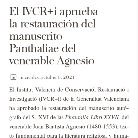
El IVCR+i aprueba
la restauración del
manuscrito
Panthaliae del
venerable Agnesio
miércoles, octubre 6, 2021
El Ins­ti­tut Va­len­cià de Con­ser­va­ció, Res­tau­ra­ció i
In­ves­ti­ga­ció (IVCR+i) de la Ge­ne­ra­li­tat Va­len­cia­na
ha apro­ba­do la res­tau­ra­ción del ma­nus­cri­to au­tó­
gra­fo del S. XVI de las
Phantalia Libri XXVII,
del
ve­ne­ra­ble Juan Bau­tis­ta Ag­ne­sio (1480-1553), tex­
to fun­da­men­tal para la li­te­ra­tu­ra re­li­gio­sa y hu­ma­