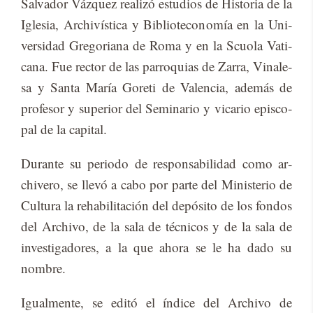
Sal­va­dor Váz­quez reali­zó es­tu­dios de His­to­ria de la
Igle­sia, Ar­chi­vís­ti­ca y Bi­blio­te­co­no­mía en la Uni­
ver­si­dad Gre­go­ria­na de Roma y en la Scuo­la Va­ti­
ca­na. Fue rec­tor de las pa­rro­quias de Za­rra, Vi­na­le­
sa y San­ta Ma­ría Go­re­ti de Va­len­cia, ade­más de
pro­fe­sor y su­pe­rior del Se­mi­na­rio y vi­ca­rio epis­co­
pal de la ca­pi­tal.
Du­ran­te su pe­rio­do de res­pon­sa­bi­li­dad como ar­
chi­ve­ro, se lle­vó a cabo por par­te del Mi­nis­te­rio de
Cul­tu­ra la reha­bi­li­ta­ción del de­pó­si­to de los fon­dos
del Ar­chi­vo, de la sala de téc­ni­cos y de la sala de
in­ves­ti­ga­do­res, a la que aho­ra se le ha dado su
nom­bre.
Igual­men­te, se edi­tó el ín­di­ce del Ar­chi­vo de