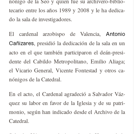
nó­ni­go de la Seo y quien fue su ar­chi­ve­ro-bi­blio­
te­ca­rio en­tre los años 1989 y 2008 y le ha de­di­ca­
do la sala de in­ves­ti­ga­do­res.
El car­de­nal ar­zo­bis­po de Va­len­cia,
Antonio
, pre­si­dió la de­di­ca­ción de la sala en un
Cañizares
acto en el que tam­bién par­ti­ci­pa­ron el deán-pre­si­
den­te del Ca­bil­do Me­tro­po­li­tano, Emi­lio Alia­ga;
el Vi­ca­rio Ge­ne­ral, Vi­cen­te Fon­tes­tad y otros ca­
nó­ni­gos de la Ca­te­dral.
En el acto, el Car­de­nal agra­de­ció a Sal­va­dor Váz­
quez su la­bor en fa­vor de la Igle­sia y de su pa­tri­
mo­nio, se­gún han in­di­ca­do des­de el Ar­chi­vo de la
Ca­te­dral.