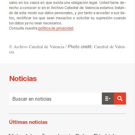
sal­vo en los ca­sos en que exis­ta una obli­ga­ción le­gal. Us­ted tie­ne de­
re­cho a co­no­cer si en el Ar­chi­vo Ca­te­dral de Va­len­cia es­ta­mos tra­tan­
do de este modo sus da­tos per­so­na­les, y por tan­to a ac­ce­der a sus da­
tos, rec­ti­fi­car los que sean inexac­tos o so­li­ci­tar su su­pre­sión cuan­do
los da­tos ya no sean ne­ce­sa­rios.
Con­sul­te nues­tra
política de privacidad
.
© Ar­chi­vo Ca­te­dral de Va­len­cia /
Ca­te­dral de Va­len­
Photo credit:
cia
Noticias
Últimas noticias