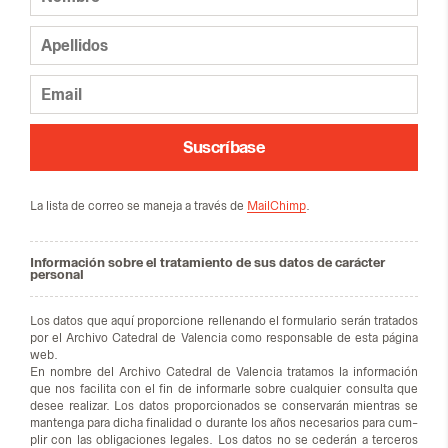
Suscríbase
La lis­ta de co­rreo se ma­ne­ja a tra­vés de
MailChimp
.
Información sobre el tratamiento de sus datos de carácter
personal
Los da­tos que aquí pro­por­cio­ne re­lle­nan­do el for­mu­la­rio se­rán tra­ta­dos
por el Ar­chi­vo Ca­te­dral de Va­len­cia como res­pon­sa­ble de esta pá­gi­na
web.
En nom­bre del Ar­chi­vo Ca­te­dral de Va­len­cia tra­ta­mos la in­for­ma­ción
que nos fa­ci­li­ta con el fin de in­for­mar­le so­bre cual­quier con­sul­ta que
desee rea­li­zar. Los da­tos pro­por­cio­na­dos se con­ser­va­rán mien­tras se
man­ten­ga para di­cha fi­na­li­dad o du­ran­te los años ne­ce­sa­rios para cum­
plir con las obli­ga­cio­nes le­ga­les. Los da­tos no se ce­de­rán a ter­ce­ros