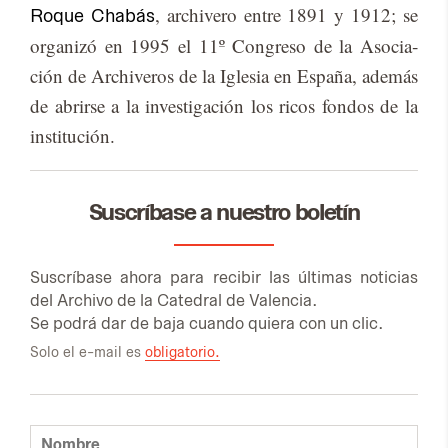
, ar­chi­ve­ro en­tre 1891 y 1912; se
Roque Chabás
or­ga­ni­zó en 1995 el 11º Con­gre­so de la Aso­cia­
ción de Ar­chi­ve­ros de la Igle­sia en Es­pa­ña, ade­más
de abrir­se a la in­ves­ti­ga­ción los ri­cos fon­dos de la
ins­ti­tu­ción.
Suscríbase a nuestro boletín
Sus­crí­ba­se aho­ra para re­ci­bir las úl­ti­mas no­ti­cias
del Ar­chi­vo de la Ca­te­dral de Va­len­cia.
Se po­drá dar de baja cuan­do quie­ra con un clic.
Solo el e-mail es
obligatorio.