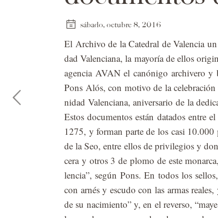
sábado, octubre 8, 2016
El Ar­chi­vo de la Ca­te­dral de Va­len­cia u
dad Va­len­cia­na, la ma­yo­ría de ellos ori­gi
agen­cia AVAN el ca­nó­ni­go ar­chi­ve­ro y bi­
Pons Alós, con mo­ti­vo de la ce­le­bra­ció
ni­dad Va­len­cia­na, aniver­sa­rio de la de­di­
Es­tos do­cu­men­tos es­tán da­ta­dos en­tre
1275, y for­man par­te de los casi 10.000 per
de la Seo, en­tre ellos de pri­vi­le­gios y do
cera y otros 3 de plo­mo de este mo­nar­ca, 
len­cia”, se­gún Pons. En to­dos los se­llos, 
con ar­nés y es­cu­do con las ar­mas reales, y 
de su na­ci­mien­to” y, en el re­ver­so, “ma­ye