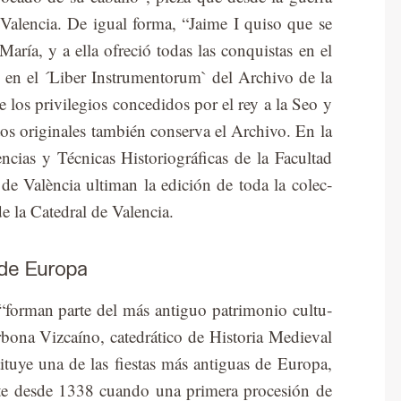
 Va­len­cia. De igual for­ma, “Jai­me I qui­so que se
a Ma­ría, y a ella ofre­ció to­das las con­quis­tas en el
 en el ´Li­ber Ins­tru­men­to­rum` del Ar­chi­vo de la
de los pri­vi­le­gios con­ce­di­dos por el rey a la Seo y
tos ori­gi­na­les tam­bién con­ser­va el Ar­chi­vo. En la
n­cias y Téc­ni­cas His­to­rio­grá­fi­cas de la Fa­cul­tad
t de Va­lèn­cia ul­ti­man la edi­ción de toda la co­lec­
 la Ca­te­dral de Va­len­cia.
 de Europa
for­man par­te del más an­ti­guo pa­tri­mo­nio cul­tu­
bo­na Viz­caíno, ca­te­drá­ti­co de His­to­ria Me­die­val
ti­tu­ye una de las fies­tas más an­ti­guas de Eu­ro­pa,
n­te des­de 1338 cuan­do una pri­me­ra pro­ce­sión de