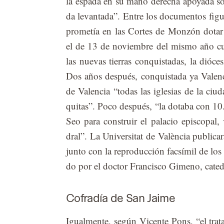
la es­pa­da en su mano de­re­cha apo­ya­da s
da le­van­ta­da”. En­tre los do­cu­men­tos fi­
pro­me­tía en las Cor­tes de Mon­zón do­tar 
el de 13 de no­viem­bre del mis­mo año cuan­
las nue­vas tie­rras con­quis­ta­das, la dió­ce­s
Dos años des­pués, con­quis­ta­da ya Va­len­
de Va­len­cia “to­das las igle­sias de la ciu­
qui­tas”. Poco des­pués, “la do­ta­ba con 10.0
Seo para cons­truir el pa­la­cio epis­co­pal, 
dral”. La Uni­ver­si­tat de Va­lèn­cia pu­bli­c
jun­to con la re­pro­duc­ción fac­sí­mil de lo
do por el doc­tor Fran­cis­co Gi­meno, ca­te­drá
Cofradía de San Jaime
Igual­men­te, se­gún Vi­cen­te Pons, “el tra­t