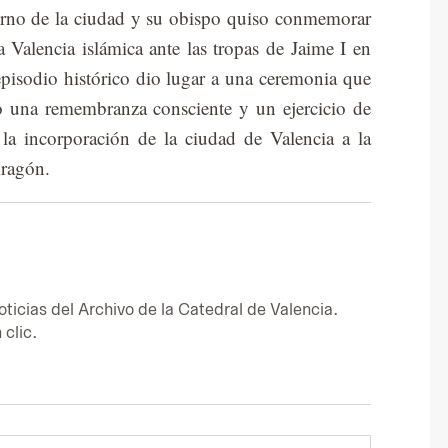
ierno de la ciu­dad y su obis­po qui­so con­me­mo­rar
a Va­len­cia is­lá­mi­ca ante las tro­pas de Jai­me I en
pi­so­dio his­tó­ri­co dio lu­gar a una ce­re­mo­nia que
mo una re­mem­bran­za cons­cien­te y un ejer­ci­cio de
ar la in­cor­po­ra­ción de la ciu­dad de Va­len­cia a la
Ara­gón.
o­ti­cias del Ar­chi­vo de la Ca­te­dral de Va­len­cia.
 clic.