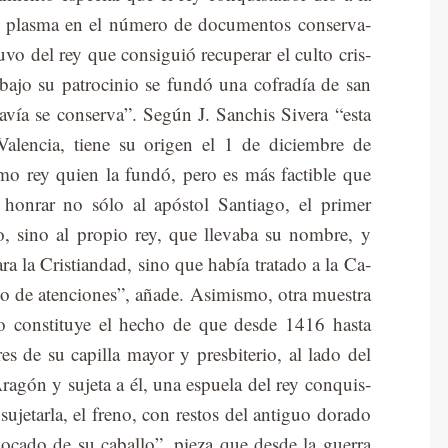
e plas­ma en el nú­me­ro de do­cu­men­tos con­ser­va­
o del rey que con­si­guió re­cu­pe­rar el cul­to cris­
ajo su pa­tro­ci­nio se fun­dó una co­fra­día de san
da­vía se con­ser­va”. Se­gún J. San­chis Si­ve­ra “esta
a­len­cia, tie­ne su ori­gen el 1 de di­ciem­bre de
­mo rey quien la fun­dó, pero es más fac­ti­ble que
n hon­rar no sólo al após­tol San­tia­go, el pri­mer
to, sino al pro­pio rey, que lle­va­ba su nom­bre, y
ara la Cris­tian­dad, sino que ha­bía tra­ta­do a la Ca­
tipo de aten­cio­nes”, aña­de. Asi­mis­mo, otra mues­tra
o cons­ti­tu­ye el he­cho de que des­de 1416 has­ta
s de su ca­pi­lla ma­yor y pres­bi­te­rio, al lado del
a­gón y su­je­ta a él, una es­pue­la del rey con­quis­
su­je­tar­la, el freno, con res­tos del an­ti­guo do­ra­do
o­ca­do de su ca­ba­llo”, pie­za que des­de la gue­rra