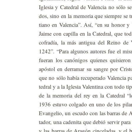
Igle­sia y Ca­te­dral de Va­len­cia no sólo s
dos, sino en la me­mo­ria que siem­pre se tuv
tiano en Va­len­cia”. Así, “en su ho­nor y b
Jai­me con ca­pi­lla en la Ca­te­dral, que to­
co­fra­día, la más an­ti­gua del Reino de V
1242”. “Para al­gu­nos au­to­res fue el mis
fue­ran los ca­nó­ni­gos quie­nes qui­sie­ro
após­tol en de­rra­mar su san­gre por Cris­
que no sólo ha­bía re­cu­pe­ra­do Va­len­cia p
te­dral y a la Igle­sia Va­len­ti­na con todo 
de la me­mo­ria del rey en la Ca­te­dral “l
1936 es­tu­vo col­ga­do en uno de los pi­la­re
Evan­ge­lio, un es­cu­do con las ba­rras de Ar
ta­dor, una ca­de­ni­ta que de­bió ser­vir para 
y las ba­rras de Ara­gón cin­ce­la­das, y el b