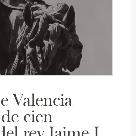
e Valencia
 de cien
el rey Jaime I