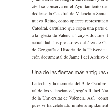
ci­vil se con­ser­va en el Ayun­ta­mien­to de
de­di­ca­se la Ca­te­dral de Va­len­cia a San­t
nue­vo Reino, como apa­re­ce re­pre­sen­ta­do
Ca­te­dral, car­tu­la­rio que co­pia una par­te 
a la Igle­sia de Va­len­cia”, cu­yos do­cu­men­
ac­tua­li­dad, los pro­fe­so­res del área de Cie
de Geo­gra­fía e His­to­ria de la Uni­ver­si­ta
ción do­cu­men­tal de Jai­me I del Ar­chi­vo de
Una de las fiestas más antiguas
La fe­cha y la me­mo­ria del 9 de Oc­tu­bre “
ral de los va­len­cia­nos”, se­gún Ra­fael Nar­
de la Uni­ver­si­tat de Va­lèn­cia. Así, “cons­
pues se ha ce­le­bra­do inin­te­rrum­pi­da­me