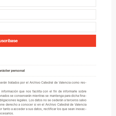
uscríbase
arácter personal
 se­rán tra­ta­dos por el Ar­chi­vo Ca­te­dral de Va­len­cia como res­
in­for­ma­ción que nos fa­ci­li­ta con el fin de in­for­mar­le so­bre
o­na­dos se con­ser­va­rán mien­tras se man­ten­ga para di­cha fi­na­
li­ga­cio­nes le­ga­les. Los da­tos no se ce­de­rán a ter­ce­ros sal­vo
­ne de­re­cho a co­no­cer si en el Ar­chi­vo Ca­te­dral de Va­len­cia
r tan­to a ac­ce­der a sus da­tos, rec­ti­fi­car los que sean inexac­
­ce­sa­rios.