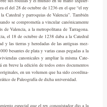
o­bre sus ro­di­llas y el mun­do en su mano iz­quier­
gu­ra el del 28 de oc­tu­bre de 1236 en el que “el rey
la Ca­te­dral y pa­rro­quias de Va­len­cia”. Tam­bién
do se com­pro­me­tía a vin­cu­lar ca­nó­ni­ca­men­te
is de Va­len­cia, a la me­tro­po­li­ta­na de Ta­rra­go­na.
cia, el 18 de oc­tu­bre de 1238 daba a la Ca­te­dral
dad y las tie­rras y he­re­da­das de las an­ti­guas mez­
00 be­san­tes de pla­ta y va­rias ca­sas pe­ga­das a la
vi­vien­das ca­no­ni­ca­les y am­pliar la mis­ma Ca­te­
a­rá en bre­ve la edi­ción de to­dos es­tos do­cu­men­tos
s ori­gi­na­les, en un vo­lu­men que ha sido coor­di­na­
­ti­co de Pa­leo­gra­fía de di­cha uni­ver­si­dad.
a­mien­to es­pe­cial que el rey con­quis­ta­dor dio a la