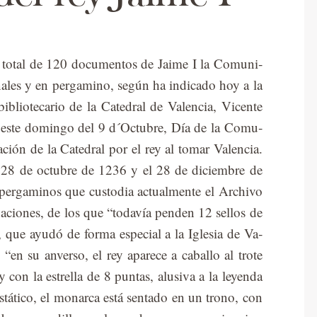
n to­tal de 120 do­cu­men­tos de Jai­me I la Co­mu­ni­
­na­les y en per­ga­mino, se­gún ha in­di­ca­do hoy a la
blio­te­ca­rio de la Ca­te­dral de Va­len­cia, Vi­cen­te
n este do­min­go del 9 d´Oc­tu­bre, Día de la Co­mu­
ca­ción de la Ca­te­dral por el rey al to­mar Va­len­cia.
 el 28 de oc­tu­bre de 1236 y el 28 de di­ciem­bre de
­ga­mi­nos que cus­to­dia ac­tual­men­te el Ar­chi­vo
­na­cio­nes, de los que “to­da­vía pen­den 12 se­llos de
que ayu­dó de for­ma es­pe­cial a la Igle­sia de Va­
“en su an­ver­so, el rey apa­re­ce a ca­ba­llo al tro­te
con la es­tre­lla de 8 pun­tas, alu­si­va a la le­yen­da
s­tá­ti­co, el mo­nar­ca está sen­ta­do en un trono, con