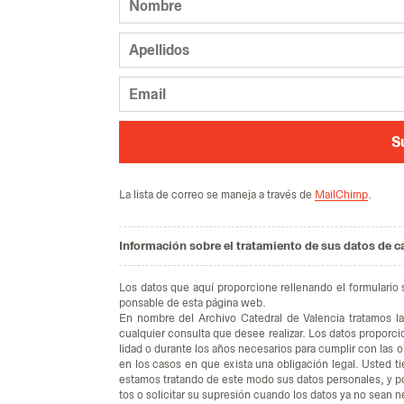
S
La lis­ta de co­rreo se ma­ne­ja a tra­vés de
MailChimp
.
Información sobre el tratamiento de sus datos de c
Los da­tos que aquí pro­por­cio­ne re­lle­nan­do el for­mu­la­rio
pon­sa­ble de esta pá­gi­na web.
En nom­bre del Ar­chi­vo Ca­te­dral de Va­len­cia tra­ta­mos la 
cual­quier con­sul­ta que desee rea­li­zar. Los da­tos pro­por­ci
li­dad o du­ran­te los años ne­ce­sa­rios para cum­plir con las ob
en los ca­sos en que exis­ta una obli­ga­ción le­gal. Us­ted tie
es­ta­mos tra­tan­do de este modo sus da­tos per­so­na­les, y po
tos o so­li­ci­tar su su­pre­sión cuan­do los da­tos ya no sean ne