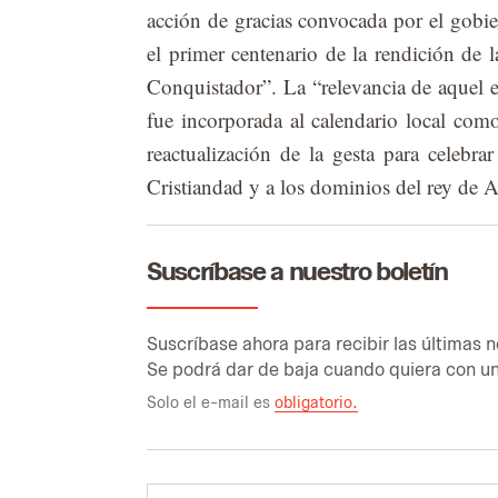
ac­ción de gra­cias con­vo­ca­da por el go­b
el pri­mer cen­te­na­rio de la ren­di­ción de l
Con­quis­ta­dor”. La “re­le­van­cia de aquel e
fue in­cor­po­ra­da al ca­len­da­rio lo­cal co
reac­tua­li­za­ción de la ges­ta para ce­le­br
Cris­tian­dad y a los do­mi­nios del rey de 
Suscríbase a nuestro boletín
Sus­crí­ba­se aho­ra para re­ci­bir las úl­ti­mas n
Se po­drá dar de baja cuan­do quie­ra con un
Solo el e-mail es
obligatorio.