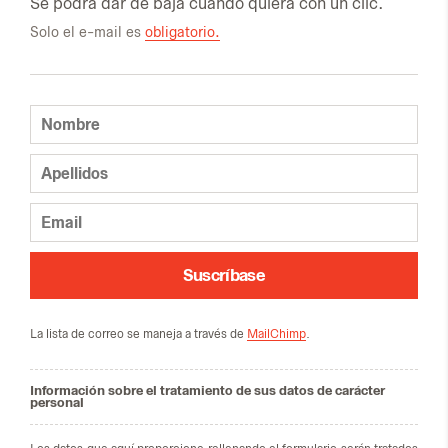
Se po­drá dar de baja cuan­do quie­ra con un clic.
Solo el e-mail es
obligatorio.
Suscríbase
La lis­ta de co­rreo se ma­ne­ja a tra­vés de
MailChimp
.
Información sobre el tratamiento de sus datos de carácter
personal