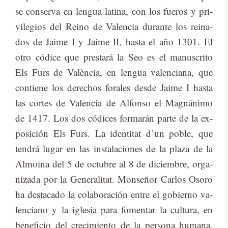
se con­ser­va en len­gua la­ti­na, con los fue­ros y pri­
vi­le­gios del Reino de Va­len­cia du­ran­te los reina­
dos de Jai­me I y Jai­me II, has­ta el año 1301. El
otro có­di­ce que pres­ta­rá la Seo es el ma­nus­cri­to
Els Furs de Va­lèn­cia, en len­gua va­len­cia­na, que
con­tie­ne los de­re­chos fo­ra­les des­de Jai­me I has­ta
las cor­tes de Va­len­cia de Al­fon­so el Mag­ná­ni­mo
de 1417. Los dos có­di­ces for­ma­rán par­te de la ex­
po­si­ción Els Furs. La iden­ti­tat d’un po­ble, que
ten­drá lu­gar en las ins­ta­la­cio­nes de la pla­za de la
Al­moi­na del 5 de oc­tu­bre al 8 de di­ciem­bre, or­ga­
ni­za­da por la Ge­ne­ra­li­tat. Mon­se­ñor Car­los Oso­ro
ha des­ta­ca­do la co­la­bo­ra­ción en­tre el go­bierno va­
len­ciano y la igle­sia para fo­men­tar la cul­tu­ra, en
be­ne­fi­cio del cre­ci­mien­to de la per­so­na hu­ma­na,