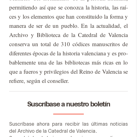
per­mi­tien­do así que se co­noz­ca la his­to­ria, las raí­
ces y los ele­men­tos que han cons­ti­tui­do la for­ma y
ma­ne­ra de ser de un pue­blo. En la ac­tua­li­dad, el
Ar­chi­vo y Bi­blio­te­ca de la Ca­te­dral de Va­len­cia
con­ser­va un to­tal de 310 có­di­ces ma­nus­cri­tos de
di­fe­ren­tes épo­cas de la his­to­ria va­len­cia­na y es pro­
ba­ble­men­te una de las bi­blio­te­cas más ri­cas en lo
que a fue­ros y pri­vi­le­gios del Reino de Va­len­cia se
re­fie­re, se­gún el con­se­ller.
Suscríbase a nuestro boletín
Sus­crí­ba­se aho­ra para re­ci­bir las úl­ti­mas no­ti­cias
del Ar­chi­vo de la Ca­te­dral de Va­len­cia.