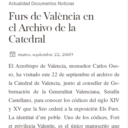
Actualidad
Documentos
Noticias
Furs de València en
el Archivo de la
Catedral
martes, septiembre 22, 2009
El Ar­zo­bis­po de Va­len­cia, mon­se­ñor Car­los Oso­
ro, ha vi­si­ta­do este 22 de sep­tiem­bre el ar­chi­vo de
la Ca­te­dral de Va­len­cia, jun­to al con­se­ller de Go­
ber­na­ción de la Ge­ne­ra­li­tat Va­len­cia­na, Se­ra­fín
Cas­te­llano, para co­no­cer los có­di­ces del si­glo XIV
y XV que la Seo ce­de­rá a la ex­po­si­ción Els Furs.
La iden­ti­tat d’un po­ble. Uno de los có­di­ces, Fori
et pri­vi­le­gia Va­len­tie, es el úni­co ma­nus­cri­to que