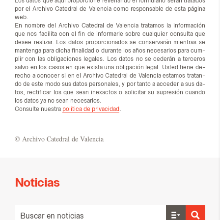
Los da­tos que aquí pro­por­cio­ne re­lle­nan­do el for­mu­la­rio se­rán tra­ta­dos
por el Ar­chi­vo Ca­te­dral de Va­len­cia como res­pon­sa­ble de esta pá­gi­na
web.
En nom­bre del Ar­chi­vo Ca­te­dral de Va­len­cia tra­ta­mos la in­for­ma­ción
que nos fa­ci­li­ta con el fin de in­for­mar­le so­bre cual­quier con­sul­ta que
desee rea­li­zar. Los da­tos pro­por­cio­na­dos se con­ser­va­rán mien­tras se
man­ten­ga para di­cha fi­na­li­dad o du­ran­te los años ne­ce­sa­rios para cum­
plir con las obli­ga­cio­nes le­ga­les. Los da­tos no se ce­de­rán a ter­ce­ros
sal­vo en los ca­sos en que exis­ta una obli­ga­ción le­gal. Us­ted tie­ne de­
re­cho a co­no­cer si en el Ar­chi­vo Ca­te­dral de Va­len­cia es­ta­mos tra­tan­
do de este modo sus da­tos per­so­na­les, y por tan­to a ac­ce­der a sus da­
tos, rec­ti­fi­car los que sean inexac­tos o so­li­ci­tar su su­pre­sión cuan­do
los da­tos ya no sean ne­ce­sa­rios.
Con­sul­te nues­tra
política de privacidad
.
© Ar­chi­vo Ca­te­dral de Va­len­cia
Noticias