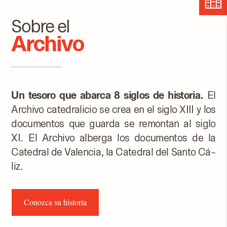
Sobre el
Archivo
Un tesoro que abarca 8 siglos de historia.
El
Ar­chi­vo ca­te­dra­li­cio se crea en el si­glo XIII y los
do­cu­men­tos que guar­da se re­mon­tan al si­glo
XI. El Ar­chi­vo al­ber­ga los do­cu­men­tos de la
Ca­te­dral de Va­len­cia, la Ca­te­dral del San­to Cá­
liz.
Conozca su historia