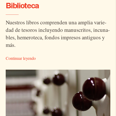
Biblioteca
Nues­tros li­bros com­pren­den una am­plia va­rie­
dad de te­so­ros in­clu­yen­do ma­nus­cri­tos, in­cu­na­
bles, he­me­ro­te­ca, fon­dos im­pre­sos an­ti­guos y
más.
Continuar leyendo