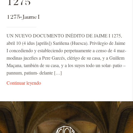
1275
1275- Jaume I
UN NUE­VO DO­CU­MEN­TO INÉDITO DE JAI­ME I 1275,
abril 10 (4 idus [apri­lis]) Sa­ri­ñe­na (Hues­ca). Pri­vi­le­gio de Jai­me
I con­ce­dien­do y es­ta­ble­cien­do per­pe­tua­men­te a cen­so de 4 maz­
mo­di­nas ju­ce­fies a Pere Gar­cés, clé­ri­go de su casa, y a Gui­llem
Maça­na, tam­bién de su casa, y a los su­yos todo un so­lar- pa­tio –
pan­num, pa­tium- de­lan­te […]
Continuar leyendo