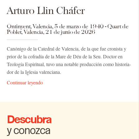
Arturo Llin Cháfer
Ontinyent, Valencia, 5 de marzo de 1940 - Quart de
Poblet, Valencia, 21 de junio de 2026
Ca­nó­ni­go de la Ca­te­dral de Va­len­cia, de la que fue cro­nis­ta y
prior de la co­fra­día de la Mare de Déu de la Seu. Doc­tor en
Teo­lo­gía Es­pi­ri­tual, tuvo una no­ta­ble pro­duc­ción como his­to­ria­
dor de la Igle­sia va­len­cia­na.
Continuar leyendo
Descubra
y conozca