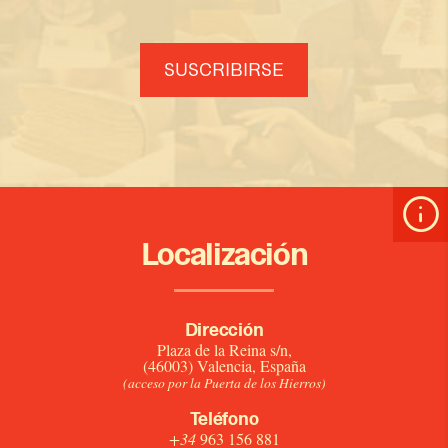
SUSCRIBIRSE
Localización
Dirección
Plaza de la Reina s/n,
(46003) Valencia, España
(acceso por la Puerta de los Hierros)
Teléfono
+34
963 156 881