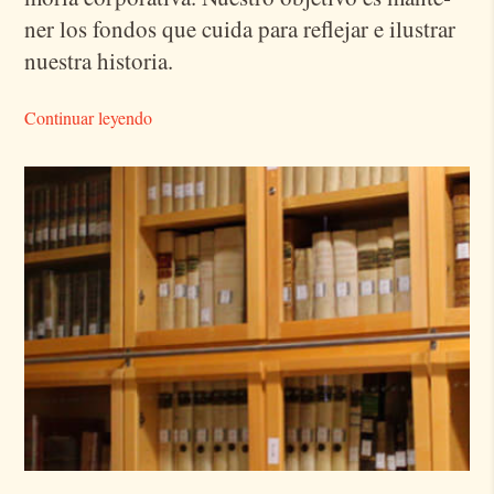
ner los fon­dos que cui­da para re­fle­jar e ilus­trar
nues­tra his­to­ria.
Continuar leyendo