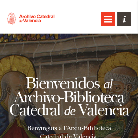
Bienvenidos
al
Archivo-Biblioteca
Catedral
Valencia
de
Benvinguts a l’Arxiu-Biblioteca
Catedral de València.