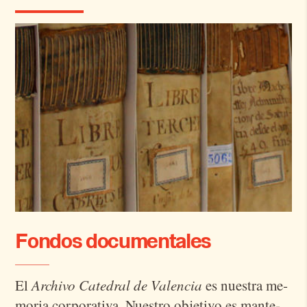
Fondos documentales
El
Archivo Catedral de Valencia
es nues­tra me­
mo­ria cor­po­ra­ti­va. Nues­tro ob­je­ti­vo es man­te­